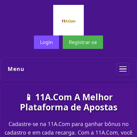
Login
Registrar-se
Menu
📱 11A.Com A Melhor
Plataforma de Apostas
Cadastre-se na 11A.Com para ganhar bônus no
cadastro e em cada recarga. Com a 11A.Com, você