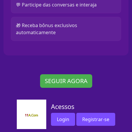
💬 Participe das conversas e interaja
🎁 Receba bônus exclusivos
automaticamente
SEGUIR AGORA
Acessos
Login
Registrar-se