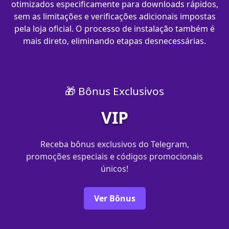
otimizados especificamente para downloads rápidos,
sem as limitações e verificações adicionais impostas
pela loja oficial. O processo de instalação também é
mais direto, eliminando etapas desnecessárias.
🎁 Bônus Exclusivos
VIP
Receba bônus exclusivos do Telegram,
promoções especiais e códigos promocionais
únicos!
Ver Bônus