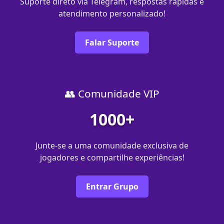
Suporte direto via Telegram, respostas rápidas e
atendimento personalizado!
Falar Suporte
👥 Comunidade VIP
1000+
Junte-se a uma comunidade exclusiva de
jogadores e compartilhe experiências!
Entrar Grupo