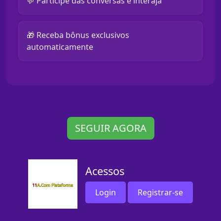
💬 Participe das conversas e interaja
🎁 Receba bônus exclusivos
automaticamente
SEGUIR AGORA
Acessos
Login
Registrar-se