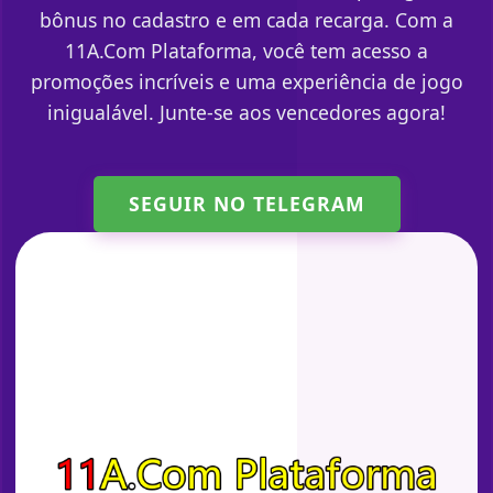
bônus no cadastro e em cada recarga. Com a
11A.Com Plataforma, você tem acesso a
promoções incríveis e uma experiência de jogo
inigualável. Junte-se aos vencedores agora!
SEGUIR NO TELEGRAM