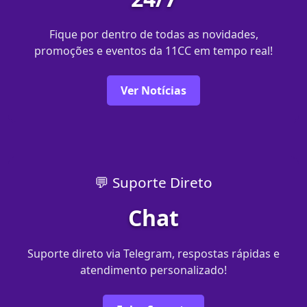
Fique por dentro de todas as novidades,
promoções e eventos da 11CC em tempo real!
Ver Notícias
💬 Suporte Direto
Chat
Suporte direto via Telegram, respostas rápidas e
atendimento personalizado!