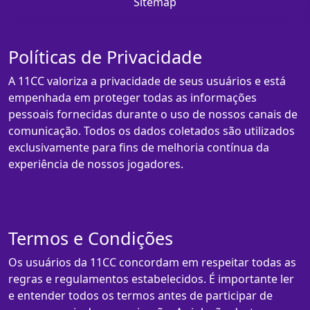
Sitemap
Políticas de Privacidade
A 11CC valoriza a privacidade de seus usuários e está
empenhada em proteger todas as informações
pessoais fornecidas durante o uso de nossos canais de
comunicação. Todos os dados coletados são utilizados
exclusivamente para fins de melhoria contínua da
experiência de nossos jogadores.
Termos e Condições
Os usuários da 11CC concordam em respeitar todas as
regras e regulamentos estabelecidos. É importante ler
e entender todos os termos antes de participar de