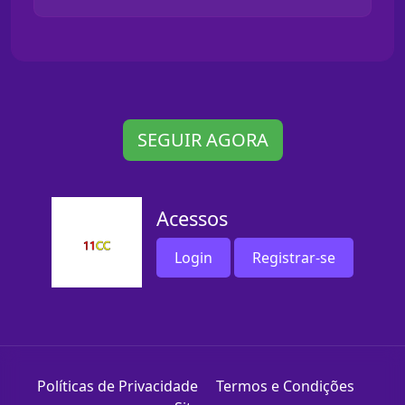
SEGUIR AGORA
Acessos
Login
Registrar-se
Políticas de Privacidade
Termos e Condições