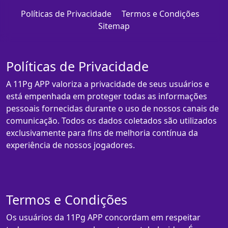
Políticas de Privacidade
Termos e Condições
Sitemap
Políticas de Privacidade
A 11Pg APP valoriza a privacidade de seus usuários e
está empenhada em proteger todas as informações
pessoais fornecidas durante o uso de nossos canais de
comunicação. Todos os dados coletados são utilizados
exclusivamente para fins de melhoria contínua da
experiência de nossos jogadores.
Termos e Condições
Os usuários da 11Pg APP concordam em respeitar