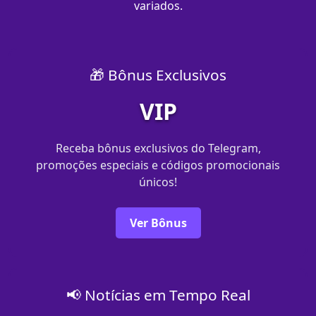
variados.
🎁 Bônus Exclusivos
VIP
Receba bônus exclusivos do Telegram,
promoções especiais e códigos promocionais
únicos!
Ver Bônus
📢 Notícias em Tempo Real