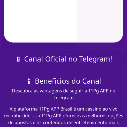
📱 Canal Oficial no Telegram!
📱 Benefícios do Canal
Descubra as vantagens de seguir a 11Pg APP no
Telegram
A plataforma 11Pg APP Brasil é um cassino ao vivo
reconhecido — a 11Pg APP oferece as melhores opções
de apostas e os conteúdos de entretenimento mais