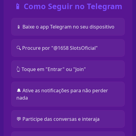
📱 Como Seguir no Telegram
📱 Baixe o app Telegram no seu dispositivo
🔍 Procure por "@1658 SlotsOficial"
👆 Toque em "Entrar" ou "Join"
🔔 Ative as notificações para não perder
nada
💬 Participe das conversas e interaja