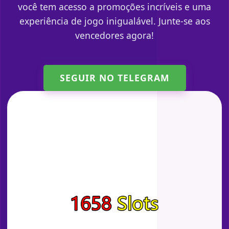
você tem acesso a promoções incríveis e uma
experiência de jogo inigualável. Junte-se aos
vencedores agora!
SEGUIR NO TELEGRAM