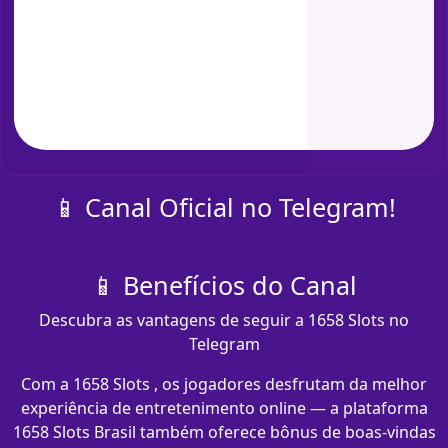
📱 Canal Oficial no Telegram!
📱 Benefícios do Canal
Descubra as vantagens de seguir a 1658 Slots no
Telegram
Com a 1658 Slots , os jogadores desfrutam da melhor
experiência de entretenimento online — a plataforma
1658 Slots Brasil também oferece bônus de boas-vindas