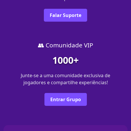
Falar Suporte
👥 Comunidade VIP
1000+
Junte-se a uma comunidade exclusiva de
jogadores e compartilhe experiências!
Entrar Grupo