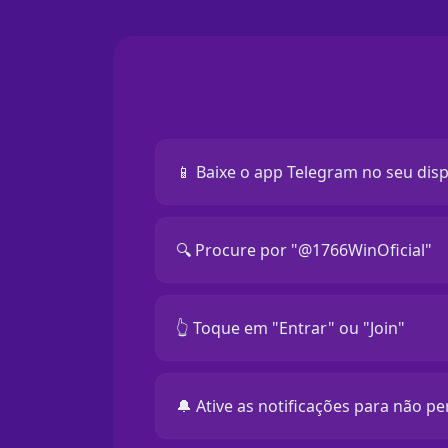
📱 Baixe o app Telegram no seu disp
🔍 Procure por "@1766WinOficial"
👆 Toque em "Entrar" ou "Join"
🔔 Ative as notificações para não p