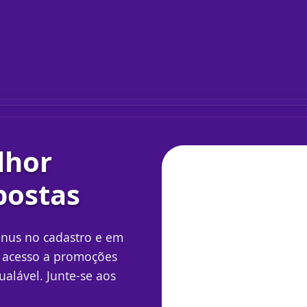
lhor
postas
nus no cadastro e em
 acesso a promoções
ualável. Junte-se aos