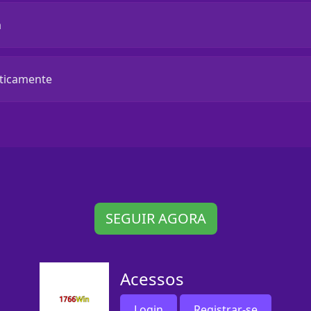
a
aticamente
SEGUIR AGORA
Acessos
Login
Registrar-se