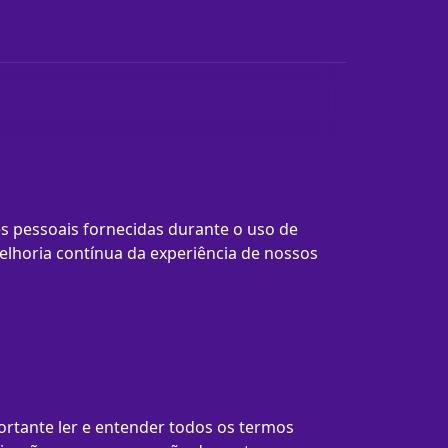
s pessoais fornecidas durante o uso de
elhoria contínua da experiência de nossos
rtante ler e entender todos os termos