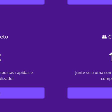
reto
👥 
t
espostas rápidas e
Junte-se a uma com
lizado!
compa
e