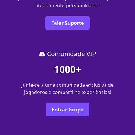
atendimento personalizado!
Falar Suporte
👥 Comunidade VIP
1000+
Junte-se a uma comunidade exclusiva de
jogadores e compartilhe experiências!
Entrar Grupo