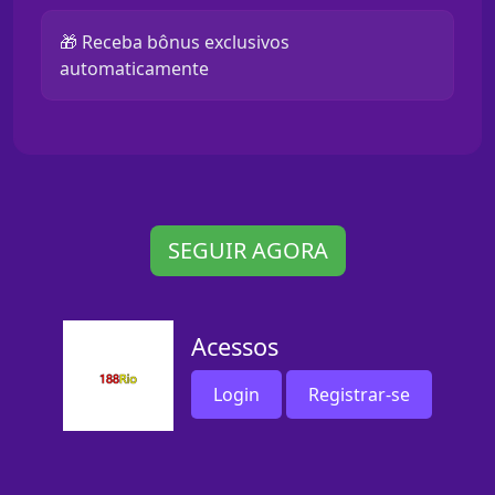
🎁 Receba bônus exclusivos
automaticamente
SEGUIR AGORA
Acessos
Login
Registrar-se