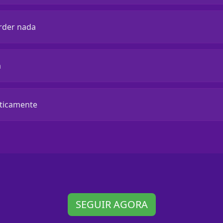
erder nada
a
aticamente
SEGUIR AGORA