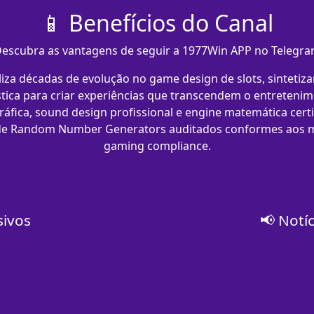
📱 Benefícios do Canal
escubra as vantagens de seguir a 1977Win APP no Telegr
iza décadas de evolução no game design de slots, sintetiz
stica para criar experiências que transcendem o entretenim
ráfica, sound design profissional e engine matemática cert
 de Random Number Generators auditados conformes aos ma
gaming compliance.
sivos
📢 Notí