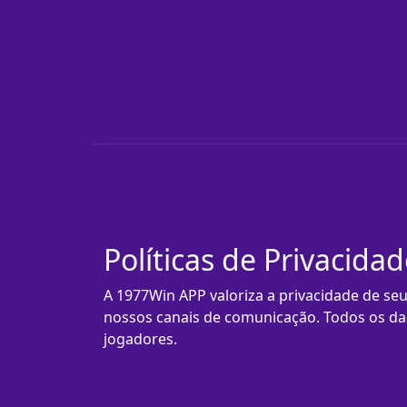
Políticas de Privacida
A 1977Win APP valoriza a privacidade de s
nossos canais de comunicação. Todos os dad
jogadores.