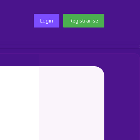
Login
Registrar-se