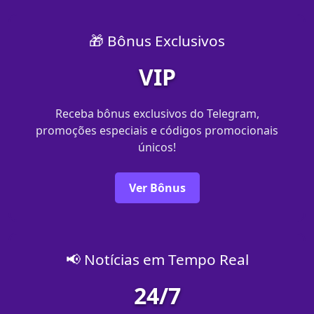
🎁 Bônus Exclusivos
VIP
Receba bônus exclusivos do Telegram,
promoções especiais e códigos promocionais
únicos!
Ver Bônus
📢 Notícias em Tempo Real
24/7