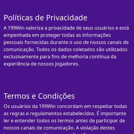
Políticas de Privacidade
A 199Win valoriza a privacidade de seus usuários e está
empenhada em proteger todas as informações
pessoais fornecidas durante o uso de nossos canais de
comunicação. Todos os dados coletados são utilizados
exclusivamente para fins de melhoria contínua da
experiência de nossos jogadores.
Termos e Condições
Os usuários da 199Win concordam em respeitar todas
as regras e regulamentos estabelecidos. É importante
ler e entender todos os termos antes de participar de
nossos canais de comunicação. A violação destes