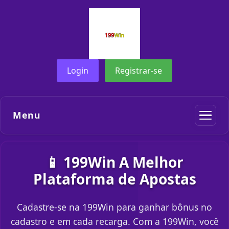
Login
Registrar-se
Menu
📱 199Win A Melhor
Plataforma de Apostas
Cadastre-se na 199Win para ganhar bônus no
cadastro e em cada recarga. Com a 199Win, você