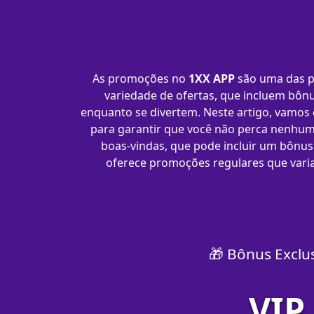
As promoções no
1XX APP
são uma das p
variedade de ofertas, que incluem bôn
enquanto se divertem. Neste artigo, vamos
para garantir que você não perca nenhuma
boas-vindas, que pode incluir um bônus 
oferece promoções regulares que vari
🎁 Bônus Exclu
VIP