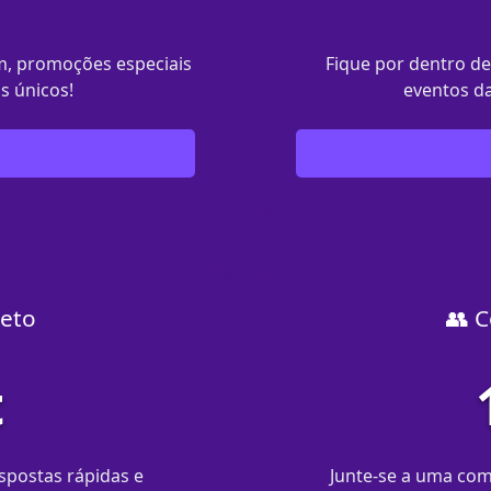
m, promoções especiais
Fique por dentro d
s únicos!
eventos d
reto
👥 
t
espostas rápidas e
Junte-se a uma com