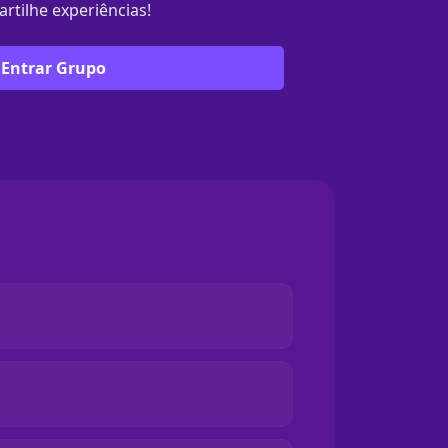
rtilhe experiências!
Entrar Grupo