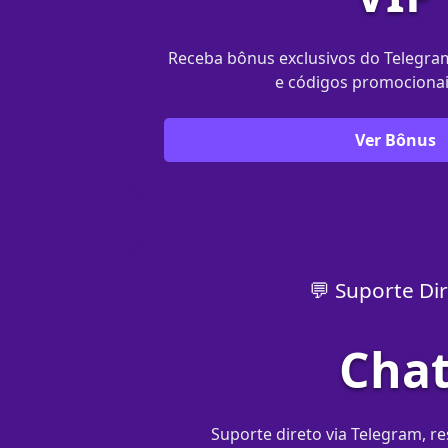
Receba bônus exclusivos do Telegra
e códigos promocionai
Ver Bônus
💬 Suporte Di
Cha
Suporte direto via Telegram, r