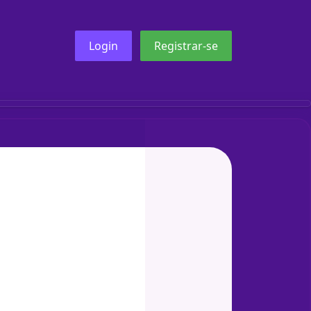
Login
Registrar-se