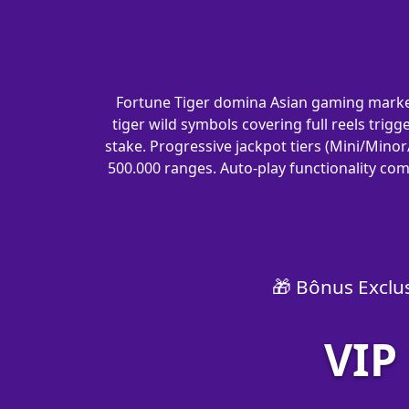
Fortune Tiger domina Asian gaming market
tiger wild symbols covering full reels tri
stake. Progressive jackpot tiers (Mini/Mino
500.000 ranges. Auto-play functionality com 
🎁 Bônus Exclu
VIP