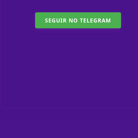
SEGUIR NO TELEGRAM