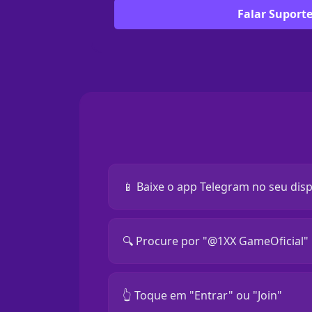
Falar Suport
📱 Baixe o app Telegram no seu disp
🔍 Procure por "@1XX GameOficial"
👆 Toque em "Entrar" ou "Join"