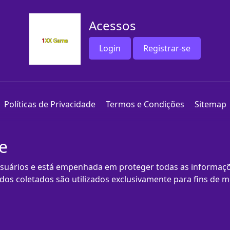
Acessos
Login
Registrar-se
Políticas de Privacidade
Termos e Condições
Sitemap
de
 usuários e está empenhada em proteger todas as informaçõ
os coletados são utilizados exclusivamente para fins de m