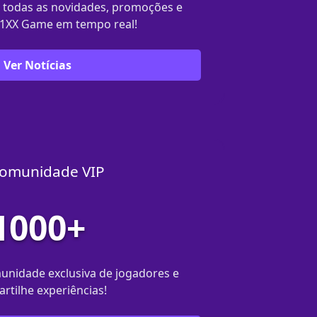
e todas as novidades, promoções e
 1XX Game em tempo real!
Ver Notícias
Comunidade VIP
1000+
unidade exclusiva de jogadores e
rtilhe experiências!