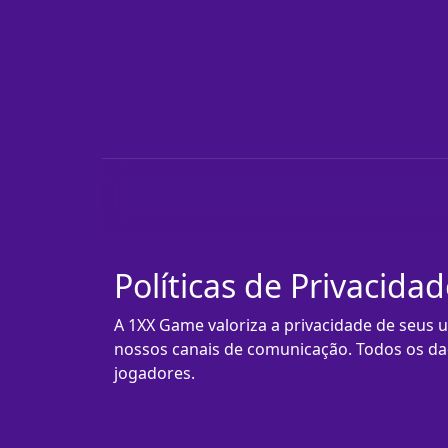
Políticas de Privacida
A 1XX Game valoriza a privacidade de seus
nossos canais de comunicação. Todos os dad
jogadores.