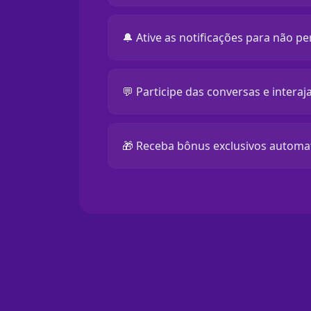
🔔 Ative as notificações para não p
💬 Participe das conversas e interaj
🎁 Receba bônus exclusivos autom