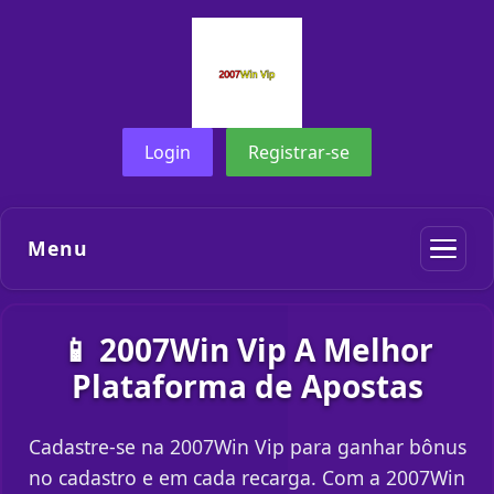
Login
Registrar-se
Menu
📱 2007Win Vip A Melhor
Plataforma de Apostas
Cadastre-se na 2007Win Vip para ganhar bônus
no cadastro e em cada recarga. Com a 2007Win