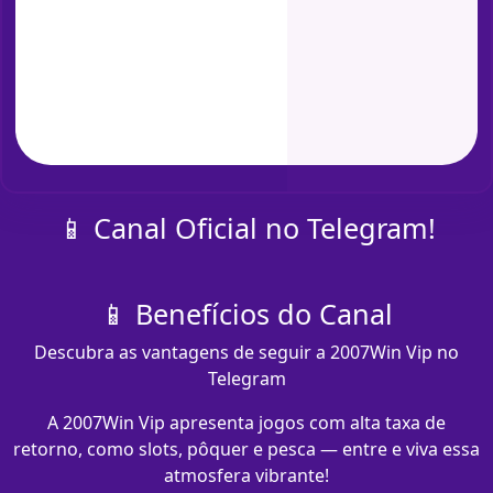
📱 Canal Oficial no Telegram!
📱 Benefícios do Canal
Descubra as vantagens de seguir a 2007Win Vip no
Telegram
A 2007Win Vip apresenta jogos com alta taxa de
retorno, como slots, pôquer e pesca — entre e viva essa
atmosfera vibrante!