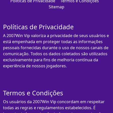
Políticas de Privacidade
Termos e Condições
Sitemap
Políticas de Privacidade
A 2007Win Vip valoriza a privacidade de seus usuários e
está empenhada em proteger todas as informações
pessoais fornecidas durante o uso de nossos canais de
comunicação. Todos os dados coletados são utilizados
exclusivamente para fins de melhoria contínua da
experiência de nossos jogadores.
Termos e Condições
Os usuários da 2007Win Vip concordam em respeitar
todas as regras e regulamentos estabelecidos. É