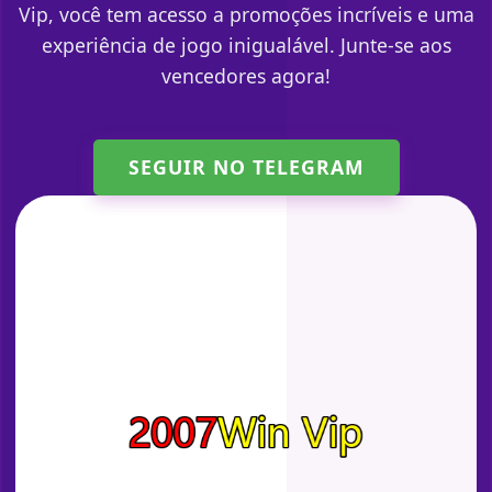
Vip, você tem acesso a promoções incríveis e uma
experiência de jogo inigualável. Junte-se aos
vencedores agora!
SEGUIR NO TELEGRAM