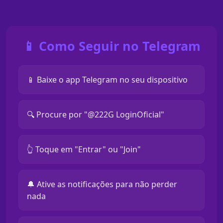
📱 Como Seguir no Telegram
📱 Baixe o app Telegram no seu dispositivo
🔍 Procure por "@222G LoginOficial"
👆 Toque em "Entrar" ou "Join"
🔔 Ative as notificações para não perder
nada