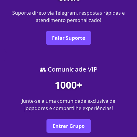
Suporte direto via Telegram, respostas rápidas e
atendimento personalizado!
Falar Suporte
👥 Comunidade VIP
1000+
Junte-se a uma comunidade exclusiva de
jogadores e compartilhe experiências!
Entrar Grupo