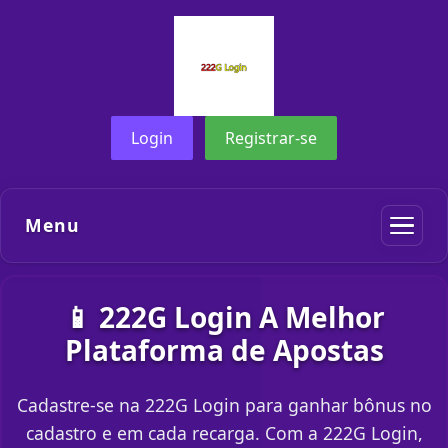
Login
Registrar-se
Menu
📱 222G Login A Melhor
Plataforma de Apostas
Cadastre-se na 222G Login para ganhar bônus no
cadastro e em cada recarga. Com a 222G Login,