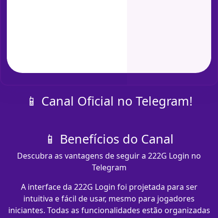
📱 Canal Oficial no Telegram!
📱 Benefícios do Canal
Descubra as vantagens de seguir a 222G Login no
Telegram
A interface da 222G Login foi projetada para ser
intuitiva e fácil de usar, mesmo para jogadores
iniciantes. Todas as funcionalidades estão organizadas