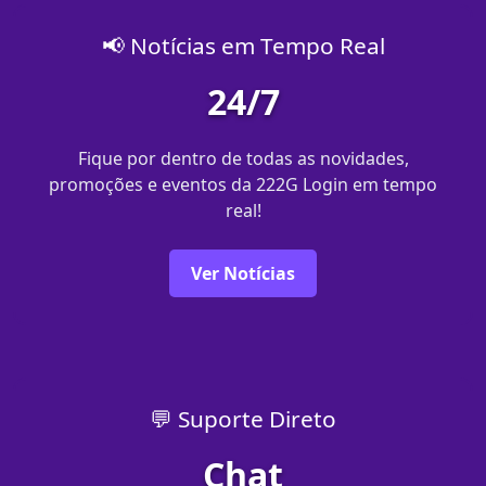
📢 Notícias em Tempo Real
24/7
Fique por dentro de todas as novidades,
promoções e eventos da 222G Login em tempo
real!
Ver Notícias
💬 Suporte Direto
Chat