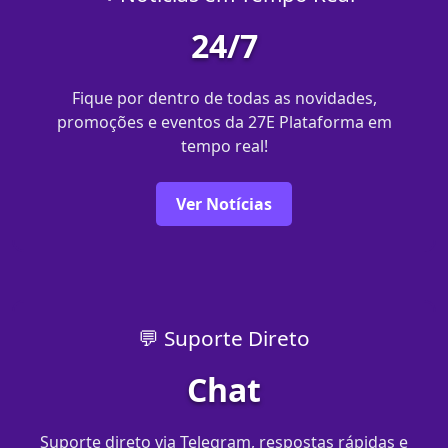
24/7
Fique por dentro de todas as novidades,
promoções e eventos da 27E Plataforma em
tempo real!
Ver Notícias
💬 Suporte Direto
Chat
Suporte direto via Telegram, respostas rápidas e