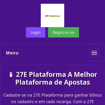
Login
Registrar-se
Menu
📱 27E Plataforma A Melhor
Plataforma de Apostas
Cadastre-se na 27E Plataforma para ganhar bônus
no cadastro e em cada recarga. Com a 27E