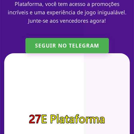
Plataforma, você tem acesso a promoções
incríveis e uma experiência de jogo inigualável.
Junte-se aos vencedores agora!
SEGUIR NO TELEGRAM