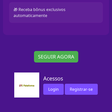
🎁 Receba bônus exclusivos
automaticamente
SEGUIR AGORA
Acessos
Login
Registrar-se