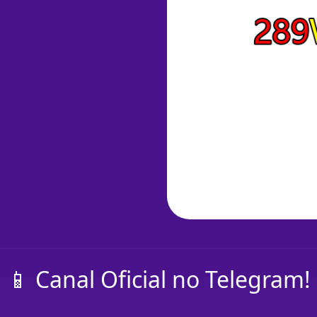
📱 Canal Oficial no Telegram!