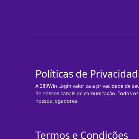
Políticas de Privacida
A 289Win Login valoriza a privacidade de s
de nossos canais de comunicação. Todos os 
nossos jogadores.
Termos e Condições