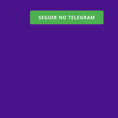
SEGUIR NO TELEGRAM