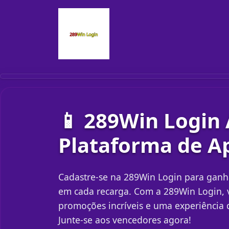
📱 289Win Login
Plataforma de A
Cadastre-se na 289Win Login para ganh
em cada recarga. Com a 289Win Login, 
promoções incríveis e uma experiência d
Junte-se aos vencedores agora!