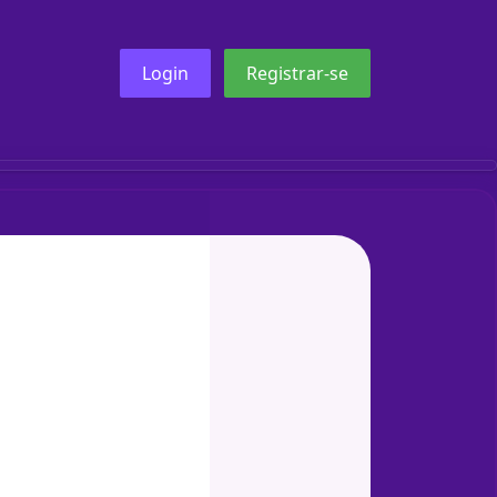
Login
Registrar-se