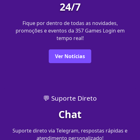
24/7
Fique por dentro de todas as novidades,
promoções e eventos da 357 Games Login em
tempo real!
Ver Notícias
💬 Suporte Direto
Chat
Suporte direto via Telegram, respostas rápidas e
atendimento personalizado!