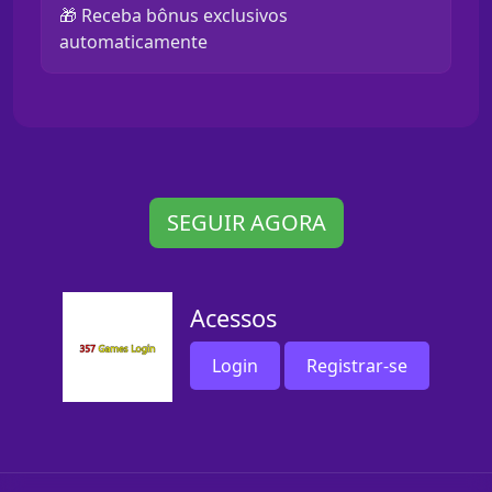
🎁 Receba bônus exclusivos
automaticamente
SEGUIR AGORA
Acessos
Login
Registrar-se