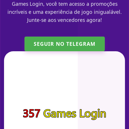
Games Login, você tem acesso a promoções
incríveis e uma experiência de jogo inigualável.
Junte-se aos vencedores agora!
SEGUIR NO TELEGRAM