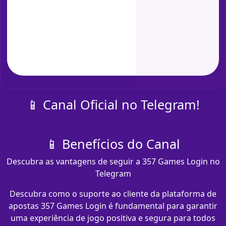
📱 Canal Oficial no Telegram!
📱 Benefícios do Canal
Descubra as vantagens de seguir a 357 Games Login no
Telegram
Descubra como o suporte ao cliente da plataforma de
apostas 357 Games Login é fundamental para garantir
uma experiência de jogo positiva e segura para todos