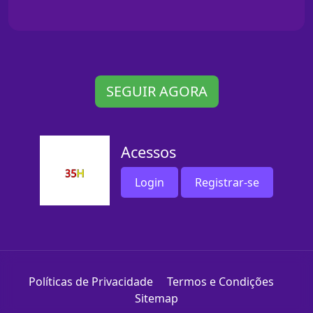
SEGUIR AGORA
Acessos
Login
Registrar-se
Políticas de Privacidade
Termos e Condições
Sitemap