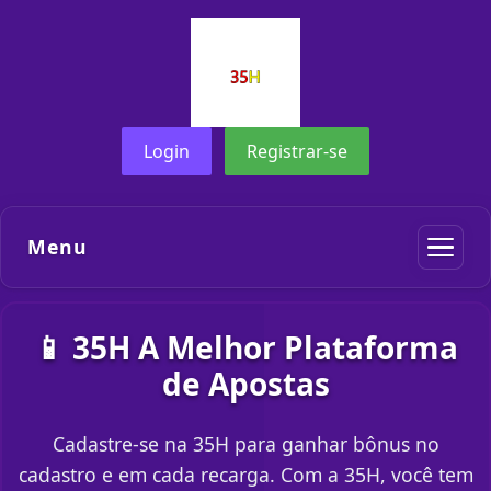
Login
Registrar-se
Menu
📱 35H A Melhor Plataforma
de Apostas
Cadastre-se na 35H para ganhar bônus no
cadastro e em cada recarga. Com a 35H, você tem