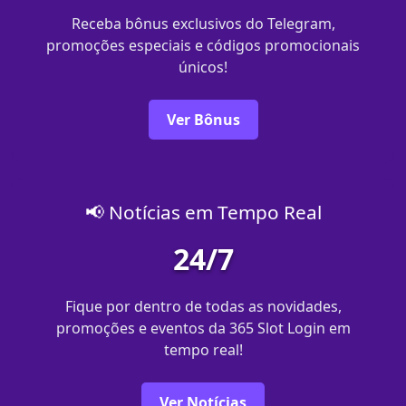
Receba bônus exclusivos do Telegram,
promoções especiais e códigos promocionais
únicos!
Ver Bônus
📢 Notícias em Tempo Real
24/7
Fique por dentro de todas as novidades,
promoções e eventos da 365 Slot Login em
tempo real!
Ver Notícias