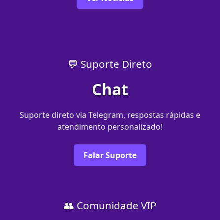
💬 Suporte Direto
Chat
Suporte direto via Telegram, respostas rápidas e
atendimento personalizado!
Falar Suporte
👥 Comunidade VIP