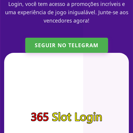
Login, você tem acesso a promoções incríveis e
uma experiência de jogo inigualável. Junte-se aos
vencedores agora!
SEGUIR NO TELEGRAM