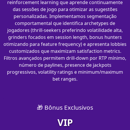
reinforcement learning que aprende continuamente
das sessões de jogo para otimizar as sugestões
personalizadas. Implementamos segmentação
comportamental que identifica archetypes de
jogadores (thrill-seekers preferindo volatilidade alta,
grinders focados em session length, bonus hunters
otimizando para feature frequency) e apresenta lobbies
customizados que maximizam satisfaction metrics.
Filtros avançados permitem drill-down por RTP mínimo,
número de paylines, presence de jackpots
progressivos, volatility ratings e minimum/maximum
bet ranges.
🎁 Bônus Exclusivos
VIP