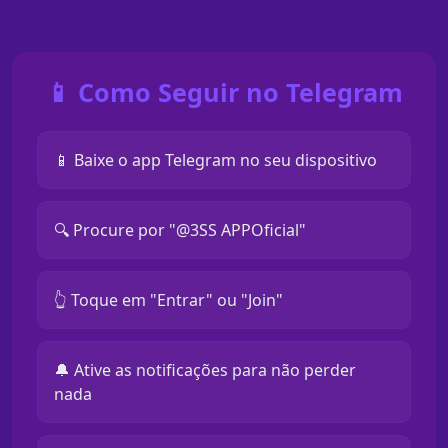
📱 Como Seguir no Telegram
📱 Baixe o app Telegram no seu dispositivo
🔍 Procure por "@3SS APPOficial"
👆 Toque em "Entrar" ou "Join"
🔔 Ative as notificações para não perder
nada