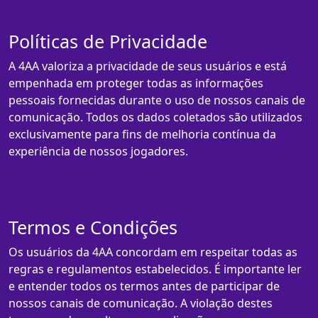
Políticas de Privacidade
A 4AA valoriza a privacidade de seus usuários e está
empenhada em proteger todas as informações
pessoais fornecidas durante o uso de nossos canais de
comunicação. Todos os dados coletados são utilizados
exclusivamente para fins de melhoria contínua da
experiência de nossos jogadores.
Termos e Condições
Os usuários da 4AA concordam em respeitar todas as
regras e regulamentos estabelecidos. É importante ler
e entender todos os termos antes de participar de
nossos canais de comunicação. A violação destes