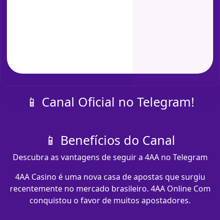
📱 Canal Oficial no Telegram!
📱 Benefícios do Canal
Descubra as vantagens de seguir a 4AA no Telegram
4AA Casino é uma nova casa de apostas que surgiu
recentemente no mercado brasileiro. 4AA Online Com
conquistou o favor de muitos apostadores.