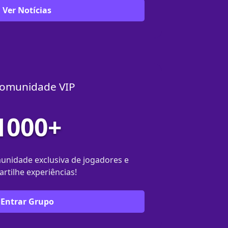
Ver Notícias
Comunidade VIP
1000+
unidade exclusiva de jogadores e
rtilhe experiências!
Entrar Grupo