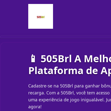
📱 505Brl A Melh
Plataforma de A
Cadastre-se na 505Brl para ganhar bôn
recarga. Com a 505Brl, você tem acesso 
uma experiência de jogo inigualável. J
agora!