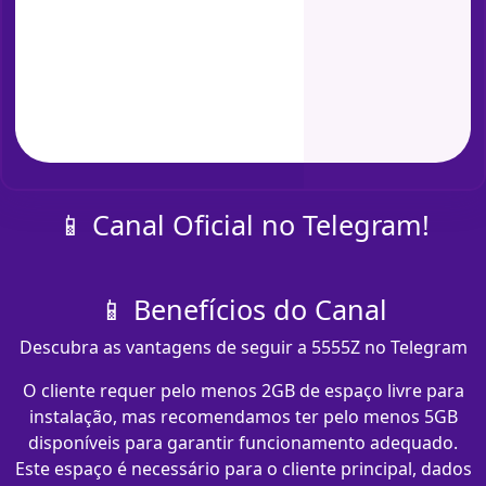
📱 Canal Oficial no Telegram!
📱 Benefícios do Canal
Descubra as vantagens de seguir a 5555Z no Telegram
O cliente requer pelo menos 2GB de espaço livre para
instalação, mas recomendamos ter pelo menos 5GB
disponíveis para garantir funcionamento adequado.
Este espaço é necessário para o cliente principal, dados