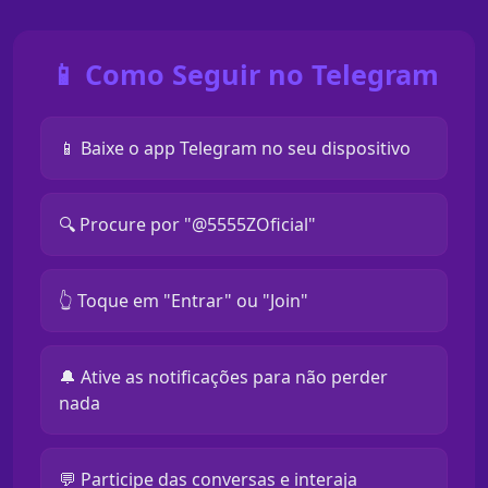
📱 Como Seguir no Telegram
📱 Baixe o app Telegram no seu dispositivo
🔍 Procure por "@5555ZOficial"
👆 Toque em "Entrar" ou "Join"
🔔 Ative as notificações para não perder
nada
💬 Participe das conversas e interaja