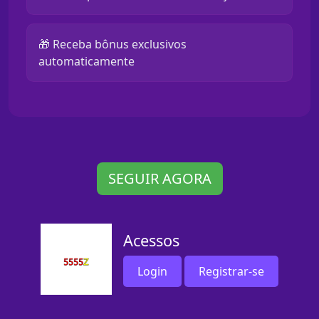
🎁 Receba bônus exclusivos
automaticamente
SEGUIR AGORA
Acessos
Login
Registrar-se