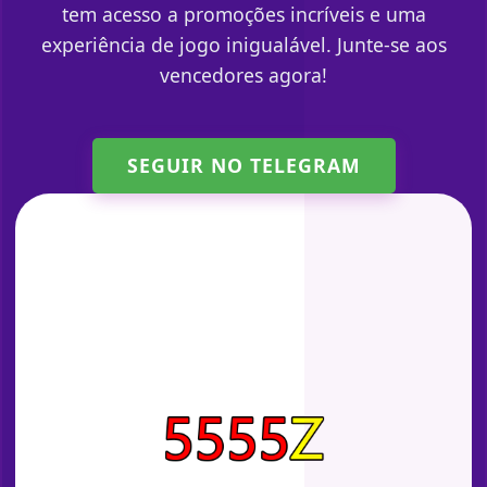
tem acesso a promoções incríveis e uma
experiência de jogo inigualável. Junte-se aos
vencedores agora!
SEGUIR NO TELEGRAM