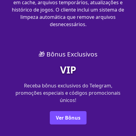
em cache, arquivos temporários, atualizações e
histórico de jogos. O cliente inclui um sistema de
limpeza automática que remove arquivos
desnecessários.
🎁 Bônus Exclusivos
VIP
Receba bônus exclusivos do Telegram,
promoções especiais e códigos promocionais
únicos!
Ver Bônus