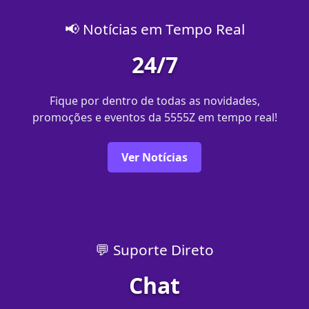
📢 Notícias em Tempo Real
24/7
Fique por dentro de todas as novidades,
promoções e eventos da 5555Z em tempo real!
Ver Notícias
💬 Suporte Direto
Chat