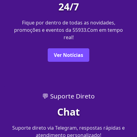
24/7
Fique por dentro de todas as novidades,
promoções e eventos da 55933.Com em tempo
real!
Ver Notícias
💬 Suporte Direto
Chat
Suporte direto via Telegram, respostas rápidas e
atendimento personalizado!