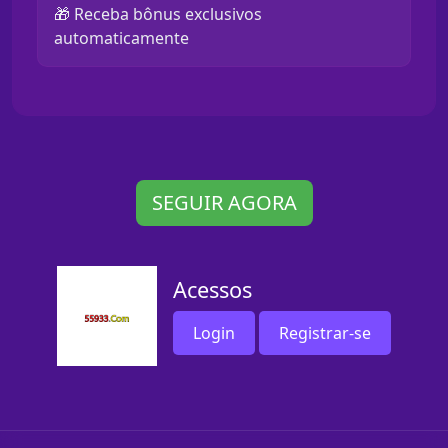
🎁 Receba bônus exclusivos
automaticamente
SEGUIR AGORA
Acessos
Login
Registrar-se