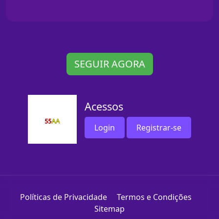
SEGUIR AGORA
Acessos
Login
Registrar-se
Políticas de Privacidade
Termos e Condições
Sitemap