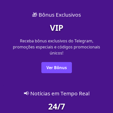
🎁 Bônus Exclusivos
VIP
Receba bônus exclusivos do Telegram,
promoções especiais e códigos promocionais
únicos!
Ver Bônus
📢 Notícias em Tempo Real
24/7