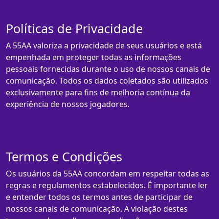
Políticas de Privacidade
A 55AA valoriza a privacidade de seus usuários e está
empenhada em proteger todas as informações
pessoais fornecidas durante o uso de nossos canais de
comunicação. Todos os dados coletados são utilizados
exclusivamente para fins de melhoria contínua da
experiência de nossos jogadores.
Termos e Condições
Os usuários da 55AA concordam em respeitar todas as
regras e regulamentos estabelecidos. É importante ler
e entender todos os termos antes de participar de
nossos canais de comunicação. A violação destes