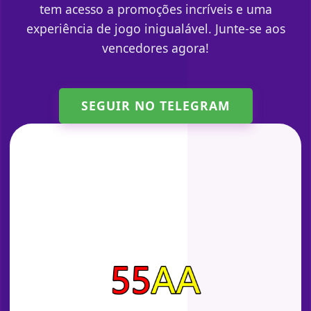
tem acesso a promoções incríveis e uma
experiência de jogo inigualável. Junte-se aos
vencedores agora!
SEGUIR NO TELEGRAM