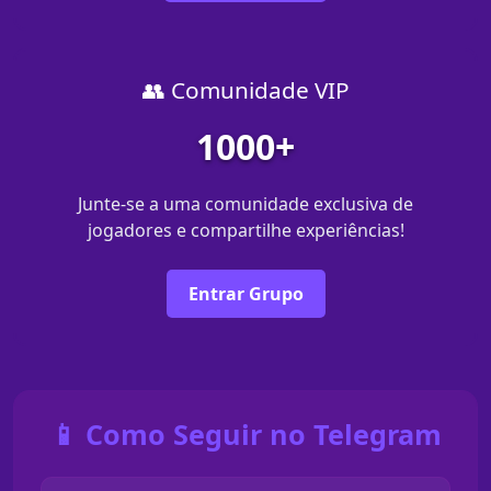
👥 Comunidade VIP
1000+
Junte-se a uma comunidade exclusiva de
jogadores e compartilhe experiências!
Entrar Grupo
📱 Como Seguir no Telegram