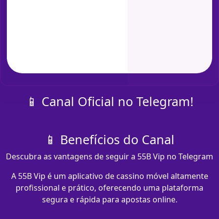
📱 Canal Oficial no Telegram!
📱 Benefícios do Canal
Descubra as vantagens de seguir a 55B Vip no Telegram
A 55B Vip é um aplicativo de cassino móvel altamente
profissional e prático, oferecendo uma plataforma
segura e rápida para apostas online.