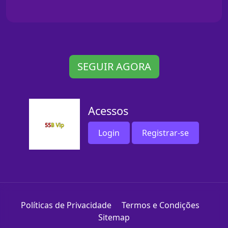
SEGUIR AGORA
Acessos
Login
Registrar-se
Políticas de Privacidade
Termos e Condições
Sitemap