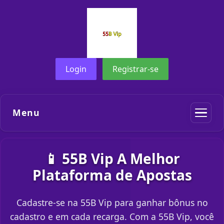
Login
Registrar-se
Menu
📱 55B Vip A Melhor
Plataforma de Apostas
Cadastre-se na 55B Vip para ganhar bônus no
cadastro e em cada recarga. Com a 55B Vip, você