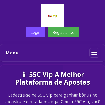
Login
Registrar-se
Menu
📱 55C Vip A Melhor
Plataforma de Apostas
Cadastre-se na 55C Vip para ganhar bônus no
cadastro e em cada recarga. Com a 55C Vip, você