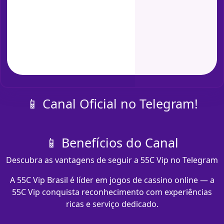
📱 Canal Oficial no Telegram!
📱 Benefícios do Canal
Descubra as vantagens de seguir a 55C Vip no Telegram
A 55C Vip Brasil é líder em jogos de cassino online — a
55C Vip conquista reconhecimento com experiências
ricas e serviço dedicado.