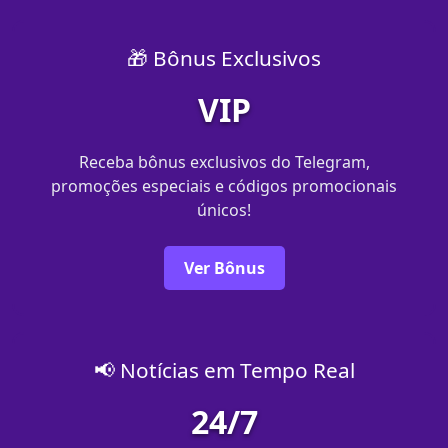
🎁 Bônus Exclusivos
VIP
Receba bônus exclusivos do Telegram,
promoções especiais e códigos promocionais
únicos!
Ver Bônus
📢 Notícias em Tempo Real
24/7