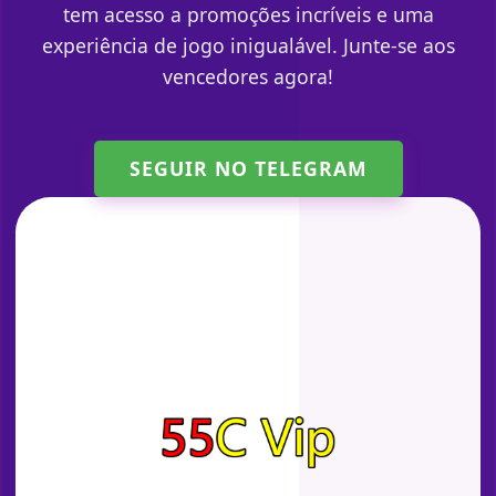
tem acesso a promoções incríveis e uma
experiência de jogo inigualável. Junte-se aos
vencedores agora!
SEGUIR NO TELEGRAM