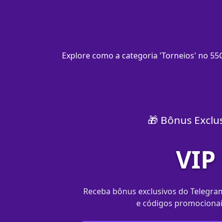
Explore como a categoria 'Torneios' no 5
🎁 Bônus Exclu
VIP
Receba bônus exclusivos do Telegra
e códigos promocionai