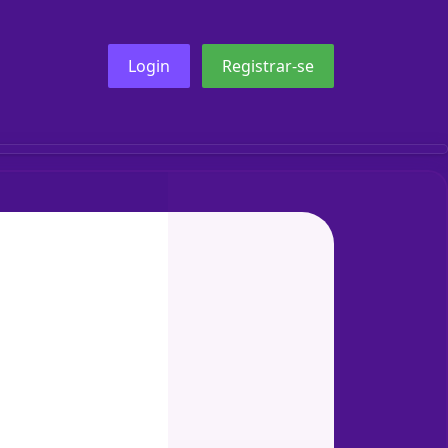
Login
Registrar-se