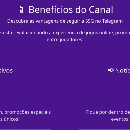
📱 Benefícios do Canal
Descubra as vantagens de seguir a 55G no Telegram
5G está revolucionando a experiência de jogos online, pr
entre jogadores.
sivos
📢 Notí
m, promoções especiais
Fique por dentro d
s únicos!
eventos