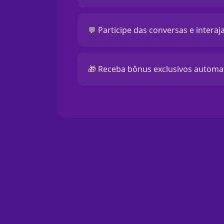
💬 Participe das conversas e interaj
🎁 Receba bônus exclusivos autom