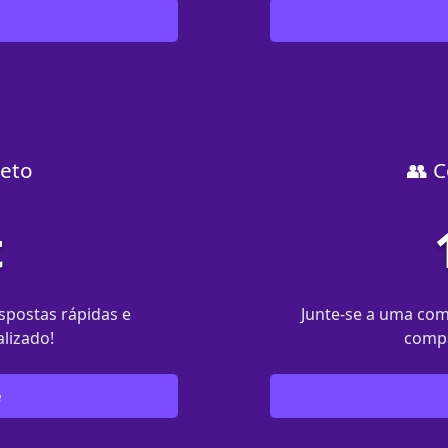
reto
👥 
t
espostas rápidas e
Junte-se a uma com
lizado!
compa
e