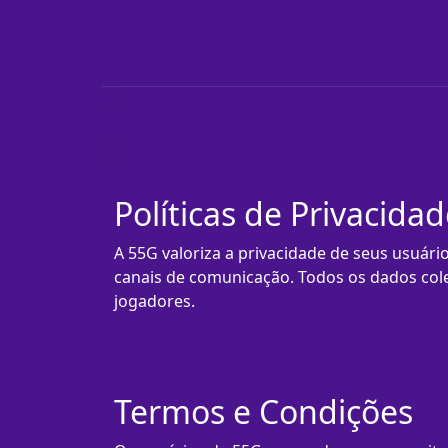
Políticas de Privacida
A 55G valoriza a privacidade de seus usuár
canais de comunicação. Todos os dados cole
jogadores.
Termos e Condições