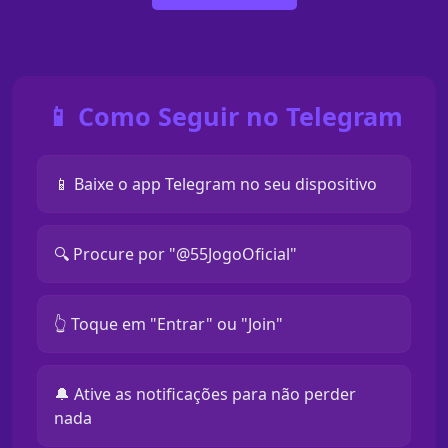
📱 Como Seguir no Telegram
📱 Baixe o app Telegram no seu dispositivo
🔍 Procure por "@55JogoOficial"
👆 Toque em "Entrar" ou "Join"
🔔 Ative as notificações para não perder
nada