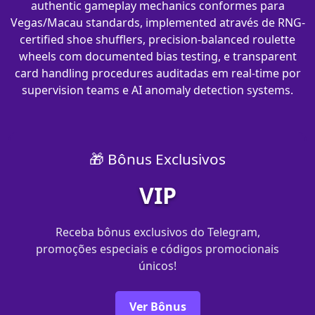
authentic gameplay mechanics conformes para
Vegas/Macau standards, implemented através de RNG-
certified shoe shufflers, precision-balanced roulette
wheels com documented bias testing, e transparent
card handling procedures auditadas em real-time por
supervision teams e AI anomaly detection systems.
🎁 Bônus Exclusivos
VIP
Receba bônus exclusivos do Telegram,
promoções especiais e códigos promocionais
únicos!
Ver Bônus