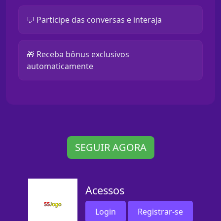
💬 Participe das conversas e interaja
🎁 Receba bônus exclusivos
automaticamente
SEGUIR AGORA
Acessos
Login
Registrar-se