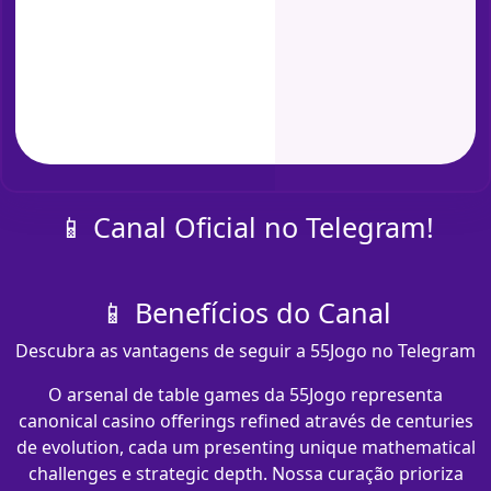
📱 Canal Oficial no Telegram!
📱 Benefícios do Canal
Descubra as vantagens de seguir a 55Jogo no Telegram
O arsenal de table games da 55Jogo representa
canonical casino offerings refined através de centuries
de evolution, cada um presenting unique mathematical
challenges e strategic depth. Nossa curação prioriza