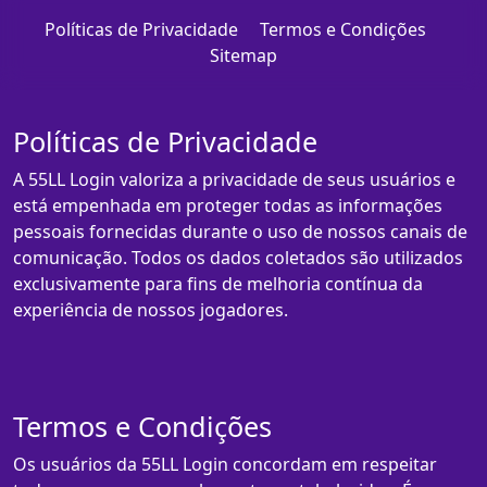
Políticas de Privacidade
Termos e Condições
Sitemap
Políticas de Privacidade
A 55LL Login valoriza a privacidade de seus usuários e
está empenhada em proteger todas as informações
pessoais fornecidas durante o uso de nossos canais de
comunicação. Todos os dados coletados são utilizados
exclusivamente para fins de melhoria contínua da
experiência de nossos jogadores.
Termos e Condições
Os usuários da 55LL Login concordam em respeitar