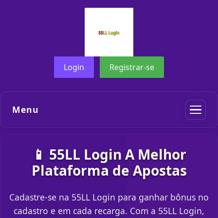
Login
Registrar-se
Menu
📱 55LL Login A Melhor
Plataforma de Apostas
Cadastre-se na 55LL Login para ganhar bônus no
cadastro e em cada recarga. Com a 55LL Login,