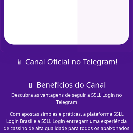
📱 Canal Oficial no Telegram!
📱 Benefícios do Canal
Descubra as vantagens de seguir a 55LL Login no
Telegram
Com apostas simples e práticas, a plataforma 55LL
Login Brasil e a 55LL Login entregam uma experiência
de cassino de alta qualidade para todos os apaixonados