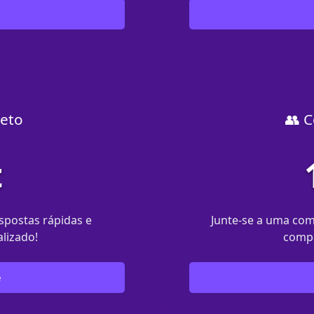
reto
👥 
t
espostas rápidas e
Junte-se a uma com
lizado!
compa
e