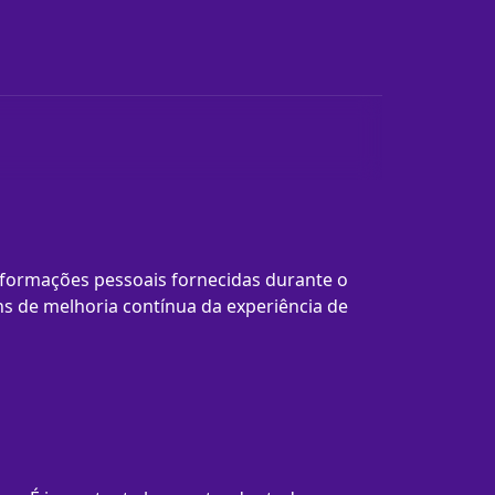
nformações pessoais fornecidas durante o
ns de melhoria contínua da experiência de