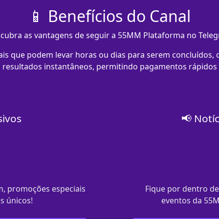
📱 Benefícios do Canal
cubra as vantagens de seguir a 55MM Plataforma no Tele
ais que podem levar horas ou dias para serem concluídos, 
resultados instantâneos, permitindo pagamentos rápidos
sivos
📢 Notí
m, promoções especiais
Fique por dentro d
s únicos!
eventos da 55M