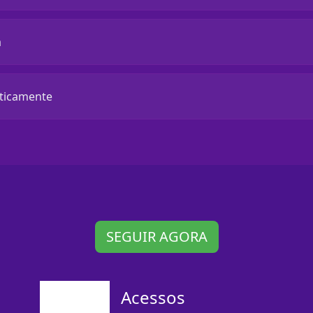
a
aticamente
SEGUIR AGORA
Acessos