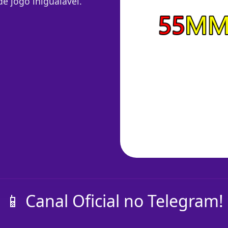
e jogo inigualável.
📱 Canal Oficial no Telegram!