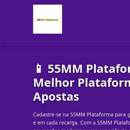
📱 55MM Platafo
Melhor Platafor
Apostas
Cadastre-se na 55MM Plataforma para 
e em cada recarga. Com a 55MM Platafo