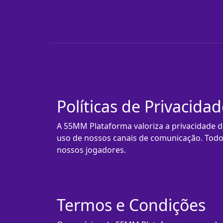
Políticas de Privacida
A 55MM Plataforma valoriza a privacidade 
uso de nossos canais de comunicação. Todos
nossos jogadores.
Termos e Condições