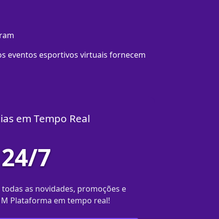
gram
os eventos esportivos virtuais fornecem
cias em Tempo Real
24/7
e todas as novidades, promoções e
M Plataforma em tempo real!