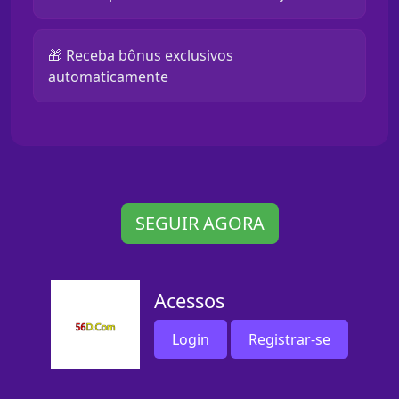
🎁 Receba bônus exclusivos
automaticamente
SEGUIR AGORA
Acessos
Login
Registrar-se