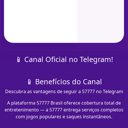
📱 Canal Oficial no Telegram!
📱 Benefícios do Canal
Descubra as vantagens de seguir a 57777 no Telegram
A plataforma 57777 Brasil oferece cobertura total de
entretenimento — a 57777 entrega serviços completos
com jogos populares e saques instantâneos.