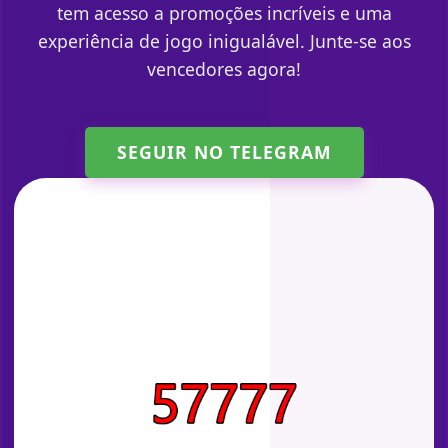
tem acesso a promoções incríveis e uma
experiência de jogo inigualável. Junte-se aos
vencedores agora!
SEGUIR NO TELEGRAM