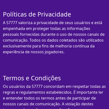
Políticas de Privacidade
A 57777 valoriza a privacidade de seus usuários e está
empenhada em proteger todas as informações
pessoais fornecidas durante o uso de nossos canais de
comunicação. Todos os dados coletados são utilizados
exclusivamente para fins de melhoria contínua da
experiência de nossos jogadores.
Termos e Condições
Os usuários da 57777 concordam em respeitar todas as
regras e regulamentos estabelecidos. É importante ler
e entender todos os termos antes de participar de
nossos canais de comunicação. A violação destes