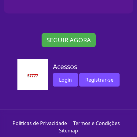
SEGUIR AGORA
Acessos
Login
Registrar-se
Políticas de Privacidade
Termos e Condições
Sitemap