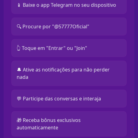
📱 Baixe o app Telegram no seu dispositivo
🔍 Procure por "@57777Oficial"
👆 Toque em "Entrar" ou "Join"
🔔 Ative as notificações para não perder
nada
💬 Participe das conversas e interaja
🎁 Receba bônus exclusivos
automaticamente