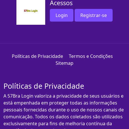
Acessos
Login
Registrar-se
Políticas de Privacidade
Termos e Condições
Sitemap
Políticas de Privacidade
A 57Bra Login valoriza a privacidade de seus usuários e
está empenhada em proteger todas as informações
pessoais fornecidas durante o uso de nossos canais de
comunicação. Todos os dados coletados são utilizados
exclusivamente para fins de melhoria contínua da