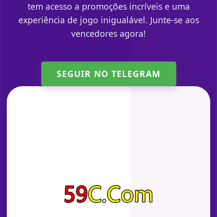
tem acesso a promoções incríveis e uma
experiência de jogo inigualável. Junte-se aos
vencedores agora!
SEGUIR NO TELEGRAM