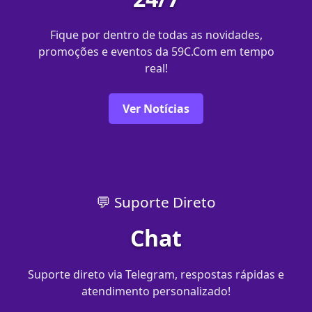
Fique por dentro de todas as novidades,
promoções e eventos da 59C.Com em tempo
real!
Ver Notícias
💬 Suporte Direto
Chat
Suporte direto via Telegram, respostas rápidas e
atendimento personalizado!