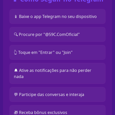
📱 Baixe o app Telegram no seu dispositivo
🔍 Procure por "@59C.ComOficial"
👆 Toque em "Entrar" ou "Join"
🔔 Ative as notificações para não perder
nada
💬 Participe das conversas e interaja
🎁 Receba bônus exclusivos