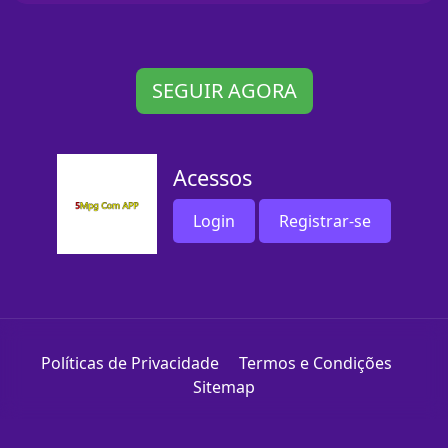
SEGUIR AGORA
Acessos
Login
Registrar-se
Políticas de Privacidade
Termos e Condições
Sitemap