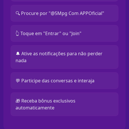
🔍 Procure por "@5Mpg Com APPOficial"
👆 Toque em "Entrar" ou "Join"
🔔 Ative as notificações para não perder
nada
💬 Participe das conversas e interaja
🎁 Receba bônus exclusivos
automaticamente