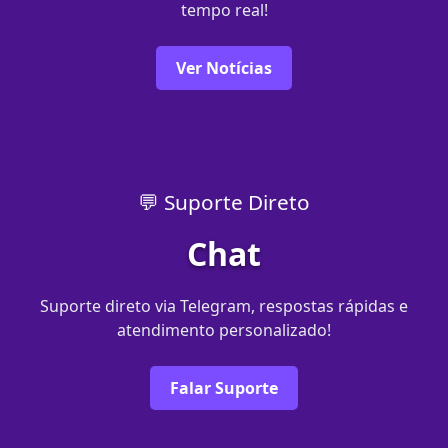
tempo real!
Ver Notícias
💬 Suporte Direto
Chat
Suporte direto via Telegram, respostas rápidas e
atendimento personalizado!
Falar Suporte