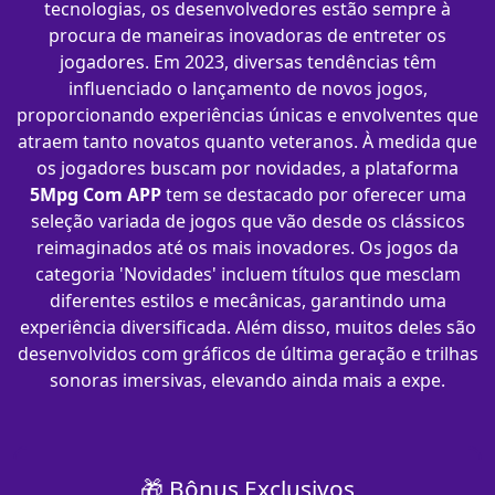
tecnologias, os desenvolvedores estão sempre à
procura de maneiras inovadoras de entreter os
jogadores. Em 2023, diversas tendências têm
influenciado o lançamento de novos jogos,
proporcionando experiências únicas e envolventes que
atraem tanto novatos quanto veteranos. À medida que
os jogadores buscam por novidades, a plataforma
5Mpg Com APP
tem se destacado por oferecer uma
seleção variada de jogos que vão desde os clássicos
reimaginados até os mais inovadores. Os jogos da
categoria 'Novidades' incluem títulos que mesclam
diferentes estilos e mecânicas, garantindo uma
experiência diversificada. Além disso, muitos deles são
desenvolvidos com gráficos de última geração e trilhas
sonoras imersivas, elevando ainda mais a expe.
🎁 Bônus Exclusivos