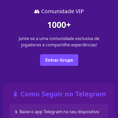
👥 Comunidade VIP
1000+
Junte-se a uma comunidade exclusiva de
jogadores e compartilhe experiências!
Entrar Grupo
📱 Como Seguir no Telegram
📱 Baixe o app Telegram no seu dispositivo