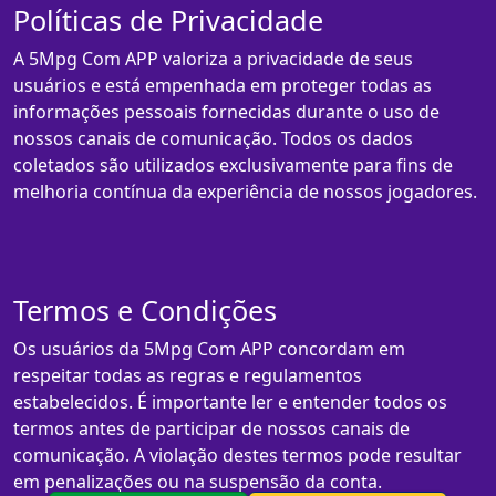
Políticas de Privacidade
A 5Mpg Com APP valoriza a privacidade de seus
usuários e está empenhada em proteger todas as
informações pessoais fornecidas durante o uso de
nossos canais de comunicação. Todos os dados
coletados são utilizados exclusivamente para fins de
melhoria contínua da experiência de nossos jogadores.
Termos e Condições
Os usuários da 5Mpg Com APP concordam em
respeitar todas as regras e regulamentos
estabelecidos. É importante ler e entender todos os
termos antes de participar de nossos canais de
comunicação. A violação destes termos pode resultar
em penalizações ou na suspensão da conta.