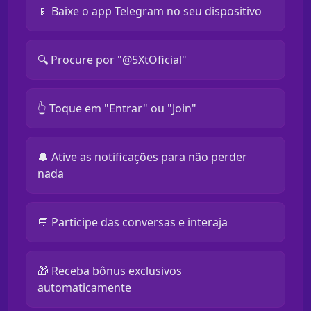
📱 Baixe o app Telegram no seu dispositivo
🔍 Procure por "@5XtOficial"
👆 Toque em "Entrar" ou "Join"
🔔 Ative as notificações para não perder
nada
💬 Participe das conversas e interaja
🎁 Receba bônus exclusivos
automaticamente