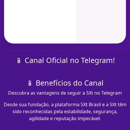
📱 Canal Oficial no Telegram!
📱 Benefícios do Canal
Descubra as vantagens de seguir a 5Xt no Telegram
Desde sua fundação, a plataforma 5Xt Brasil e a 5Xt têm
sido reconhecidas pela estabilidade, segurança,
agilidade e reputação impecável.