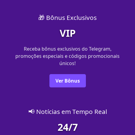
🎁 Bônus Exclusivos
VIP
Receba bônus exclusivos do Telegram,
promoções especiais e códigos promocionais
únicos!
Ver Bônus
📢 Notícias em Tempo Real
24/7