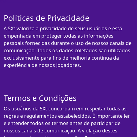
Políticas de Privacidade
A 5Xt valoriza a privacidade de seus usuários e está
empenhada em proteger todas as informações
pessoais fornecidas durante o uso de nossos canais de
comunicação. Todos os dados coletados são utilizados
exclusivamente para fins de melhoria contínua da
experiência de nossos jogadores.
Termos e Condições
Os usuários da 5Xt concordam em respeitar todas as
regras e regulamentos estabelecidos. É importante ler
e entender todos os termos antes de participar de
nossos canais de comunicação. A violação destes