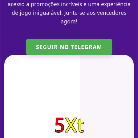
acesso a promoções incríveis e uma experiência
de jogo inigualável. Junte-se aos vencedores
agora!
SEGUIR NO TELEGRAM