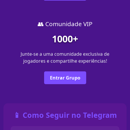
👥 Comunidade VIP
1000+
Junte-se a uma comunidade exclusiva de
jogadores e compartilhe experiências!
Entrar Grupo
📱 Como Seguir no Telegram