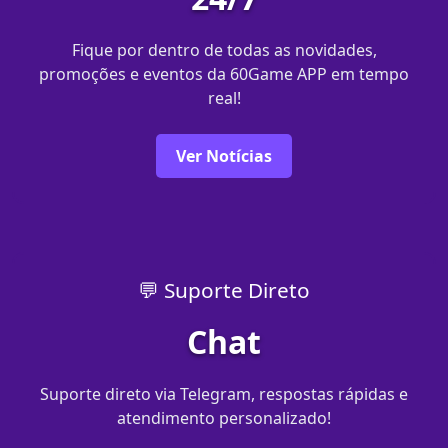
Fique por dentro de todas as novidades,
promoções e eventos da 60Game APP em tempo
real!
Ver Notícias
💬 Suporte Direto
Chat
Suporte direto via Telegram, respostas rápidas e
atendimento personalizado!