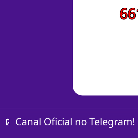
📱 Canal Oficial no Telegram!