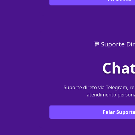
💬 Suporte Di
Cha
Suporte direto via Telegram, r
atendimento persona
Falar Suport