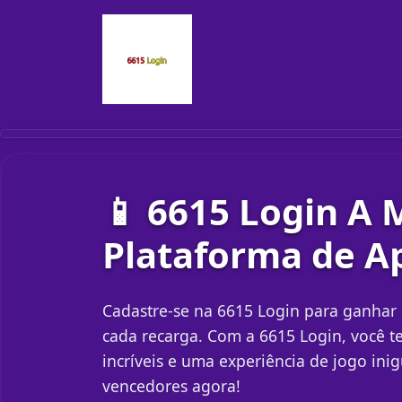
📱 6615 Login A 
Plataforma de A
Cadastre-se na 6615 Login para ganhar
cada recarga. Com a 6615 Login, você 
incríveis e uma experiência de jogo inig
vencedores agora!