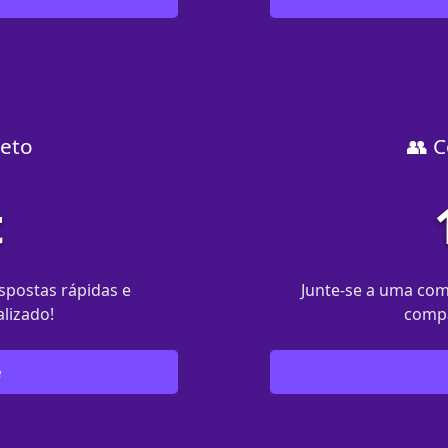
reto
👥 
t
espostas rápidas e
Junte-se a uma com
lizado!
compa
e