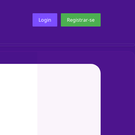
Login
Registrar-se