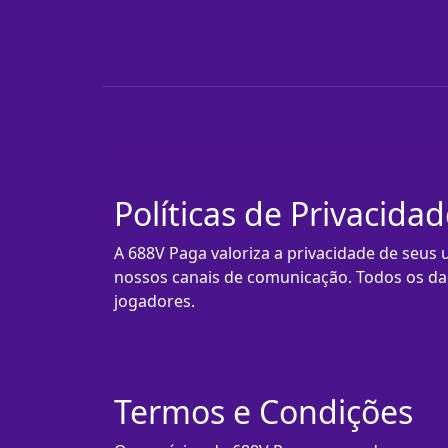
Políticas de Privacida
A 688V Paga valoriza a privacidade de seus
nossos canais de comunicação. Todos os dad
jogadores.
Termos e Condições