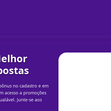
Melhor
postas
bônus no cadastro e em
em acesso a promoções
ualável. Junte-se aos