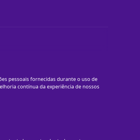
ões pessoais fornecidas durante o uso de
elhoria contínua da experiência de nossos