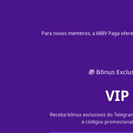
Para novos membros, a 688V Paga oferec
🎁 Bônus Exclu
VIP
Receba bônus exclusivos do Telegra
e códigos promocionai