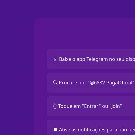
📱 Baixe o app Telegram no seu disp
🔍 Procure por "@688V PagaOficial"
👆 Toque em "Entrar" ou "Join"
🔔 Ative as notificações para não p