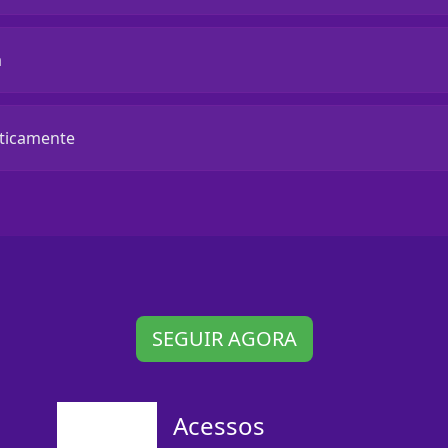
a
aticamente
SEGUIR AGORA
Acessos