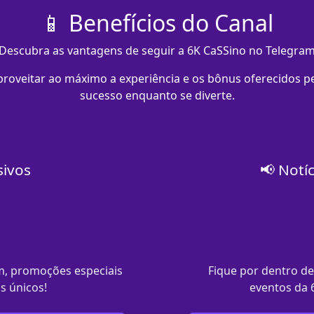
📱 Benefícios do Canal
Descubra as vantagens de seguir a 6K CaSSino no Telegra
proveitar ao máximo a experiência e os bônus oferecidos p
sucesso enquanto se diverte.
sivos
📢 Notí
m, promoções especiais
Fique por dentro d
s únicos!
eventos da 