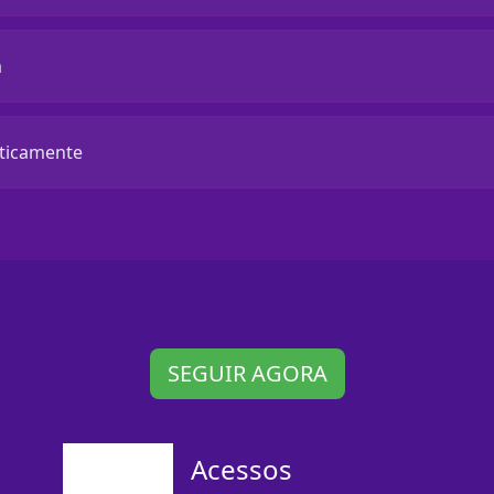
a
aticamente
SEGUIR AGORA
Acessos