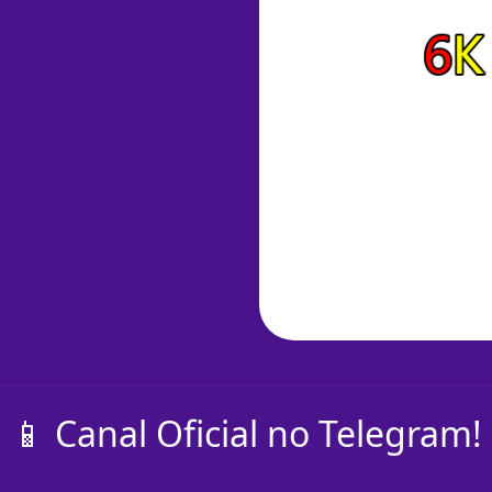
📱 Canal Oficial no Telegram!