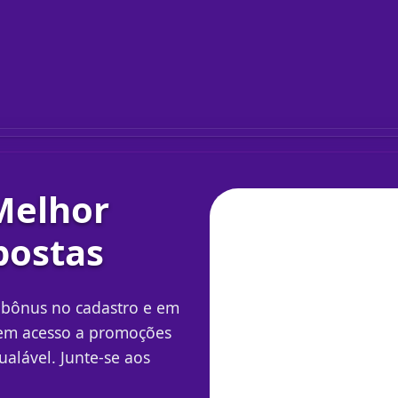
Melhor
postas
 bônus no cadastro e em
tem acesso a promoções
ualável. Junte-se aos