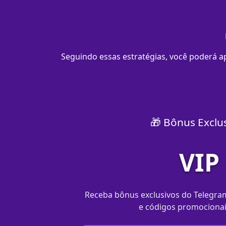
Seguindo essas estratégias, você poderá a
🎁 Bônus Exclu
VIP
Receba bônus exclusivos do Telegra
e códigos promocionai