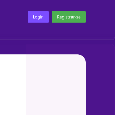
Login
Registrar-se