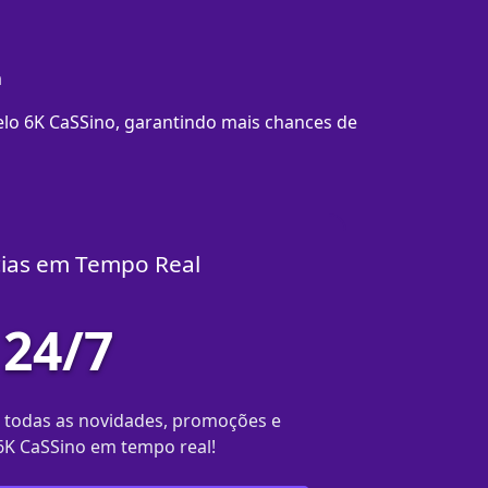
m
elo 6K CaSSino, garantindo mais chances de
cias em Tempo Real
24/7
e todas as novidades, promoções e
6K CaSSino em tempo real!