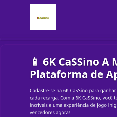
📱 6K CaSSino A 
Plataforma de A
Cadastre-se na 6K CaSSino para ganhar
cada recarga. Com a 6K CaSSino, você 
incríveis e uma experiência de jogo inig
vencedores agora!