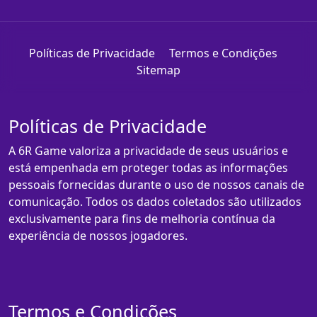
Políticas de Privacidade
Termos e Condições
Sitemap
Políticas de Privacidade
A 6R Game valoriza a privacidade de seus usuários e
está empenhada em proteger todas as informações
pessoais fornecidas durante o uso de nossos canais de
comunicação. Todos os dados coletados são utilizados
exclusivamente para fins de melhoria contínua da
experiência de nossos jogadores.
Termos e Condições