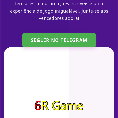
tem acesso a promoções incríveis e uma
experiência de jogo inigualável. Junte-se aos
vencedores agora!
SEGUIR NO TELEGRAM