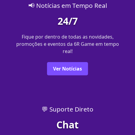
📢 Notícias em Tempo Real
24/7
Fique por dentro de todas as novidades,
promoções e eventos da 6R Game em tempo
real!
Ver Notícias
💬 Suporte Direto
Chat