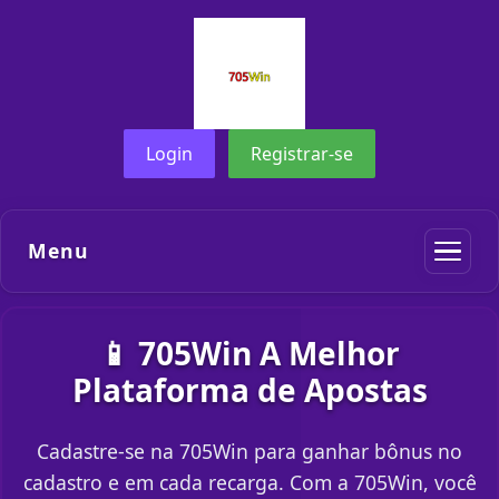
Login
Registrar-se
Menu
📱 705Win A Melhor
Plataforma de Apostas
Cadastre-se na 705Win para ganhar bônus no
cadastro e em cada recarga. Com a 705Win, você