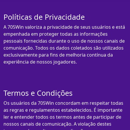
Políticas de Privacidade
A 705Win valoriza a privacidade de seus usuários e está
empenhada em proteger todas as informações
pessoais fornecidas durante o uso de nossos canais de
comunicação. Todos os dados coletados são utilizados
exclusivamente para fins de melhoria contínua da
experiência de nossos jogadores.
Termos e Condições
Os usuários da 705Win concordam em respeitar todas
as regras e regulamentos estabelecidos. É importante
ler e entender todos os termos antes de participar de
nossos canais de comunicação. A violação destes