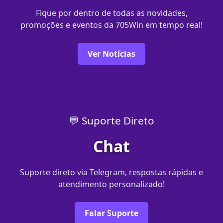
Fique por dentro de todas as novidades,
promoções e eventos da 705Win em tempo real!
Ver Notícias
💬 Suporte Direto
Chat
Suporte direto via Telegram, respostas rápidas e
atendimento personalizado!
Falar Suporte