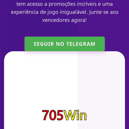
tem acesso a promoções incríveis e uma
experiência de jogo inigualável. Junte-se aos
vencedores agora!
SEGUIR NO TELEGRAM