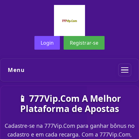
Login
Registrar-se
Menu
📱 777Vip.Com A Melhor
Plataforma de Apostas
Cadastre-se na 777Vip.Com para ganhar bônus no
cadastro e em cada recarga. Com a 777Vip.Com,