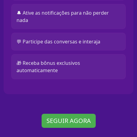
🔔 Ative as notificações para não perder
nada
💬 Participe das conversas e interaja
🎁 Receba bônus exclusivos
automaticamente
SEGUIR AGORA