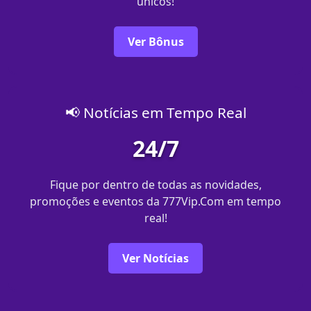
únicos!
Ver Bônus
📢 Notícias em Tempo Real
24/7
Fique por dentro de todas as novidades,
promoções e eventos da 777Vip.Com em tempo
real!
Ver Notícias