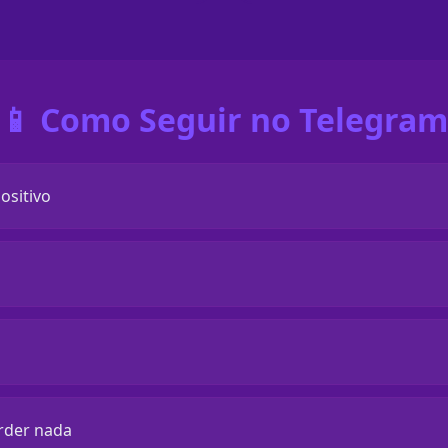
📱 Como Seguir no Telegram
ositivo
erder nada