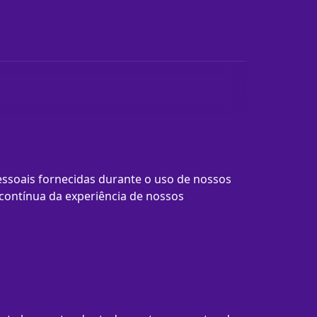
essoais fornecidas durante o uso de nossos
 contínua da experiência de nossos