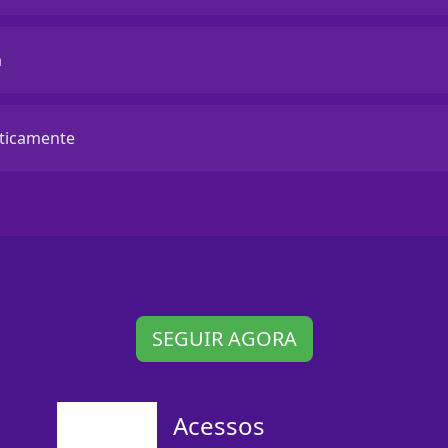
a
aticamente
SEGUIR AGORA
Acessos