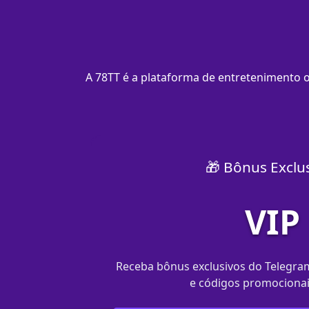
A 78TT é a plataforma de entretenimento o
🎁 Bônus Exclu
VIP
Receba bônus exclusivos do Telegra
e códigos promocionai