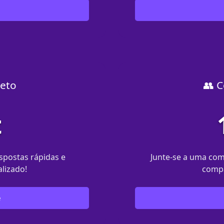
reto
👥 
t
espostas rápidas e
Junte-se a uma com
lizado!
compa
e