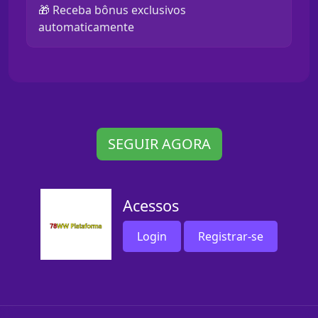
🎁 Receba bônus exclusivos
automaticamente
SEGUIR AGORA
Acessos
Login
Registrar-se