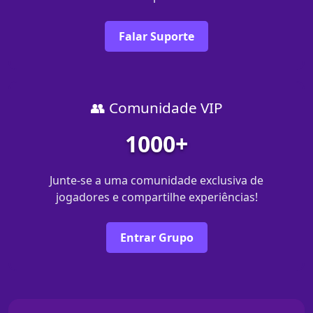
Falar Suporte
👥 Comunidade VIP
1000+
Junte-se a uma comunidade exclusiva de
jogadores e compartilhe experiências!
Entrar Grupo