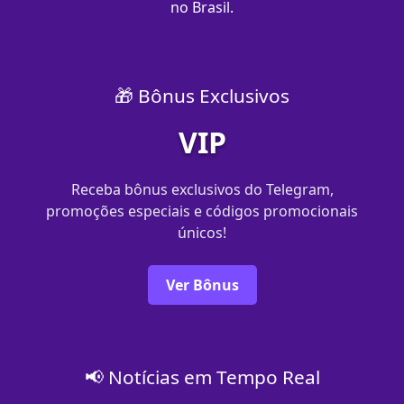
no Brasil.
🎁 Bônus Exclusivos
VIP
Receba bônus exclusivos do Telegram,
promoções especiais e códigos promocionais
únicos!
Ver Bônus
📢 Notícias em Tempo Real