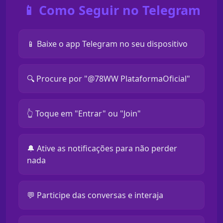
📱 Como Seguir no Telegram
📱 Baixe o app Telegram no seu dispositivo
🔍 Procure por "@78WW PlataformaOficial"
👆 Toque em "Entrar" ou "Join"
🔔 Ative as notificações para não perder
nada
💬 Participe das conversas e interaja