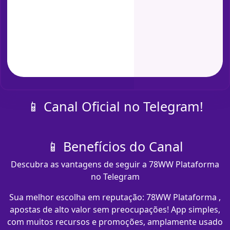
📱 Canal Oficial no Telegram!
📱 Benefícios do Canal
Descubra as vantagens de seguir a 78WW Plataforma
no Telegram
Sua melhor escolha em reputação: 78WW Plataforma ,
apostas de alto valor sem preocupações! App simples,
com muitos recursos e promoções, amplamente usado