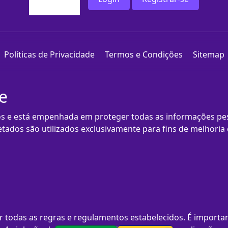
Políticas de Privacidade
Termos e Condições
Sitemap
de
ios e está empenhada em proteger todas as informações pe
tados são utilizados exclusivamente para fins de melhoria
todas as regras e regulamentos estabelecidos. É importan