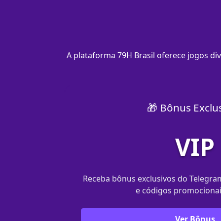
A plataforma 79H Brasil oferece jogos d
🎁 Bônus Exclu
VIP
Receba bônus exclusivos do Telegra
e códigos promocionai
Ver Bônus