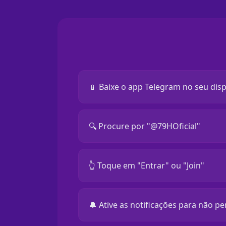
📱 Baixe o app Telegram no seu disp
🔍 Procure por "@79HOficial"
👆 Toque em "Entrar" ou "Join"
🔔 Ative as notificações para não p