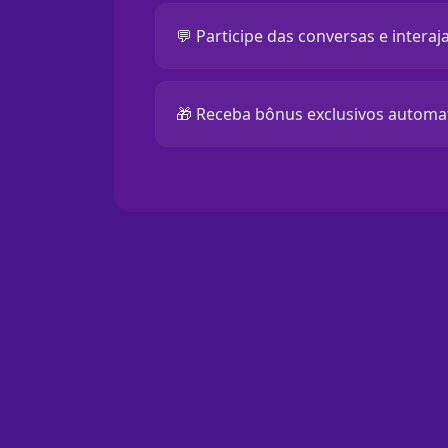
💬 Participe das conversas e interaj
🎁 Receba bônus exclusivos autom