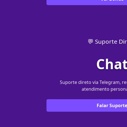
💬 Suporte Di
Cha
Suporte direto via Telegram, r
atendimento persona
Falar Suport