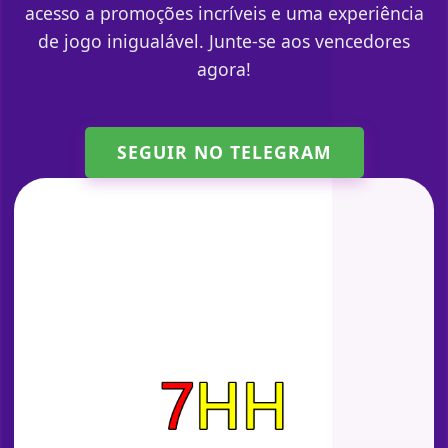
acesso a promoções incríveis e uma experiência
de jogo inigualável. Junte-se aos vencedores
agora!
SEGUIR NO TELEGRAM