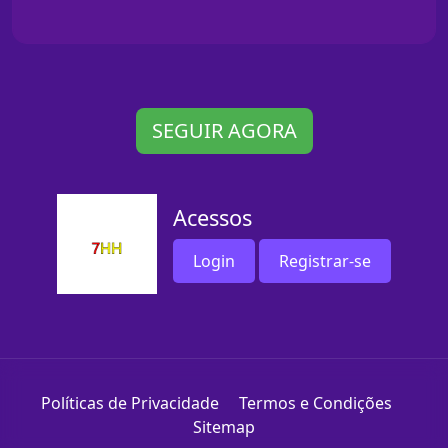
SEGUIR AGORA
Acessos
Login
Registrar-se
Políticas de Privacidade
Termos e Condições
Sitemap