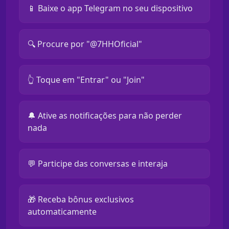
📱 Baixe o app Telegram no seu dispositivo
🔍 Procure por "@7HHOficial"
👆 Toque em "Entrar" ou "Join"
🔔 Ative as notificações para não perder
nada
💬 Participe das conversas e interaja
🎁 Receba bônus exclusivos
automaticamente