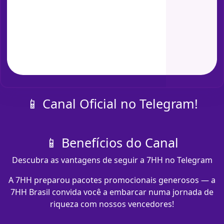
📱 Canal Oficial no Telegram!
📱 Benefícios do Canal
Descubra as vantagens de seguir a 7HH no Telegram
A 7HH preparou pacotes promocionais generosos — a
7HH Brasil convida você a embarcar numa jornada de
riqueza com nossos vencedores!