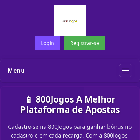
Login
Registrar-se
Menu
📱 800Jogos A Melhor
Plataforma de Apostas
Cadastre-se na 800Jogos para ganhar bônus no
cadastro e em cada recarga. Com a 800Jogos,