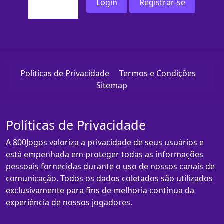
Login
Registrar-se
Políticas de Privacidade
Termos e Condições
Sitemap
Políticas de Privacidade
A 800Jogos valoriza a privacidade de seus usuários e
está empenhada em proteger todas as informações
pessoais fornecidas durante o uso de nossos canais de
comunicação. Todos os dados coletados são utilizados
exclusivamente para fins de melhoria contínua da
experiência de nossos jogadores.