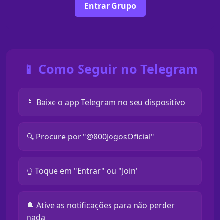
Entrar Grupo
📱 Como Seguir no Telegram
📱 Baixe o app Telegram no seu dispositivo
🔍 Procure por "@800JogosOficial"
👆 Toque em "Entrar" ou "Join"
🔔 Ative as notificações para não perder
nada