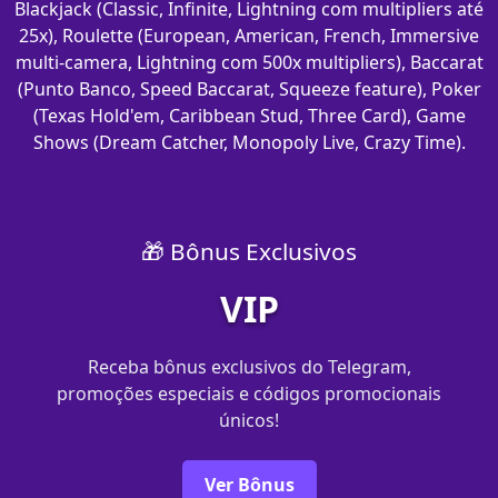
Blackjack (Classic, Infinite, Lightning com multipliers até
25x), Roulette (European, American, French, Immersive
multi-camera, Lightning com 500x multipliers), Baccarat
(Punto Banco, Speed Baccarat, Squeeze feature), Poker
(Texas Hold'em, Caribbean Stud, Three Card), Game
Shows (Dream Catcher, Monopoly Live, Crazy Time).
🎁 Bônus Exclusivos
VIP
Receba bônus exclusivos do Telegram,
promoções especiais e códigos promocionais
únicos!
Ver Bônus