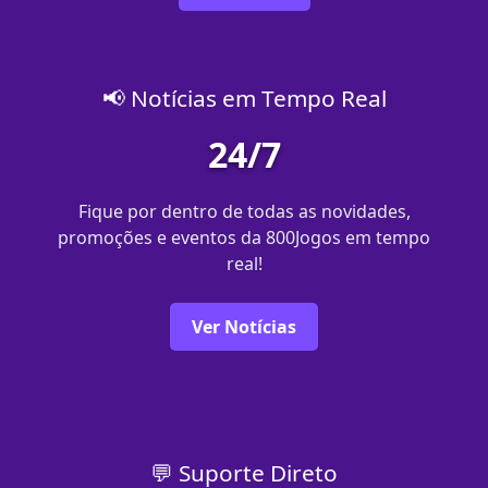
📢 Notícias em Tempo Real
24/7
Fique por dentro de todas as novidades,
promoções e eventos da 800Jogos em tempo
real!
Ver Notícias
💬 Suporte Direto