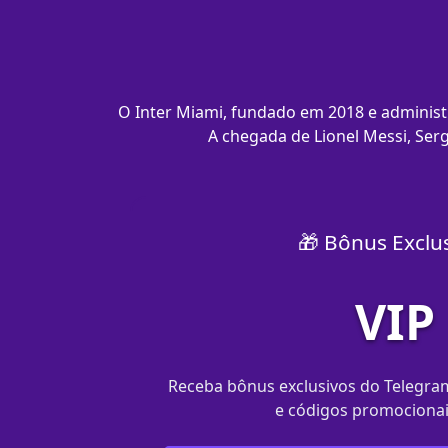
O Inter Miami, fundado em 2018 e administ
A chegada de Lionel Messi, Serg
🎁 Bônus Exclu
VIP
Receba bônus exclusivos do Telegra
e códigos promocionai