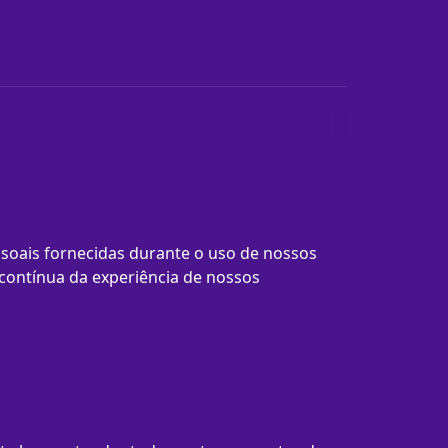
ssoais fornecidas durante o uso de nossos
 contínua da experiência de nossos