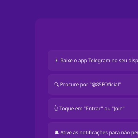
📱 Baixe o app Telegram no seu disp
🔍 Procure por "@85FOficial"
👆 Toque em "Entrar" ou "Join"
🔔 Ative as notificações para não p