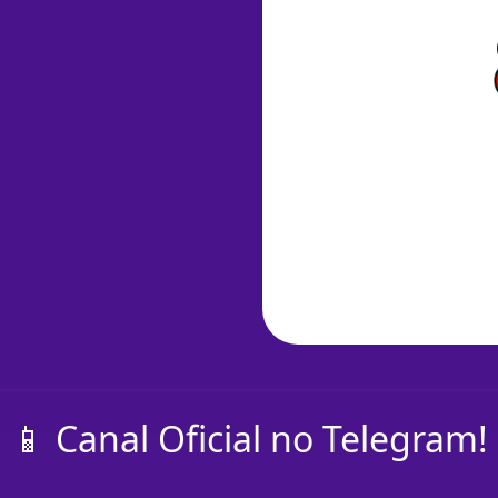
📱 Canal Oficial no Telegram!