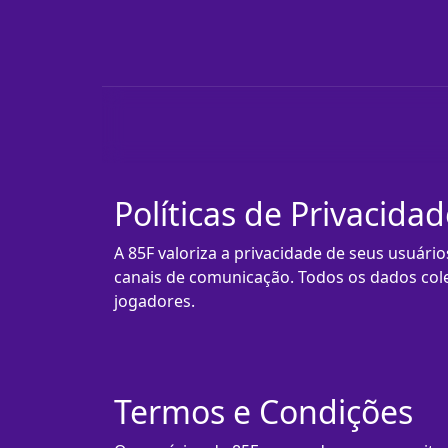
Políticas de Privacida
A 85F valoriza a privacidade de seus usuár
canais de comunicação. Todos os dados cole
jogadores.
Termos e Condições