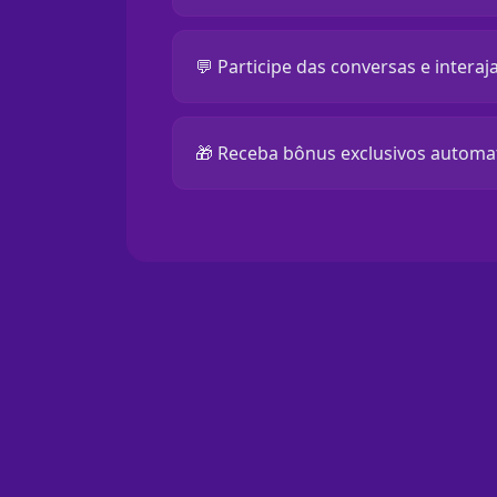
💬 Participe das conversas e interaj
🎁 Receba bônus exclusivos autom