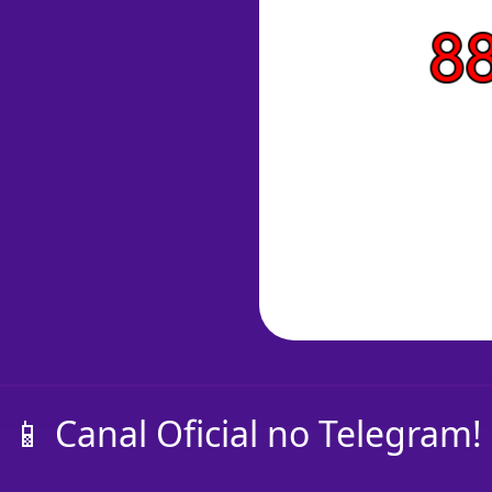
📱 Canal Oficial no Telegram!