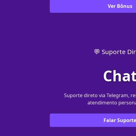
Ver Bônus
💬 Suporte Di
Cha
Suporte direto via Telegram, r
atendimento persona
Falar Suport