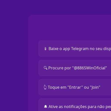
📱 Baixe o app Telegram no seu disp
🔍 Procure por "@8865WinOficial"
👆 Toque em "Entrar" ou "Join"
🔔 Ative as notificações para não p