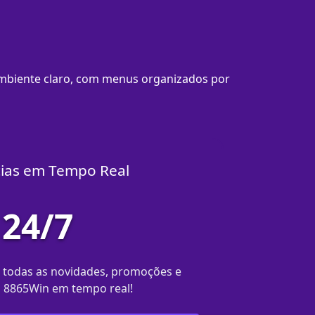
m ambiente claro, com menus organizados por
cias em Tempo Real
24/7
e todas as novidades, promoções e
 8865Win em tempo real!